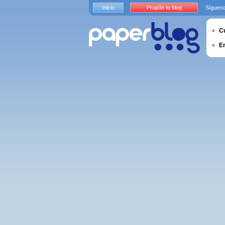
Inicio
Propón tu blog
Sígueno
Cu
E