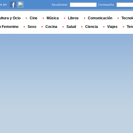
s en
Seudónimo
Contraseña
ltura y Ocio
Cine
Música
Libros
Comunicación
Tecnol
n Femenino
Sexo
Cocina
Salud
Ciencia
Viajes
Ten