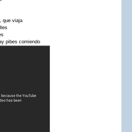
, que viaja
lles
es
hay pibes comiendo