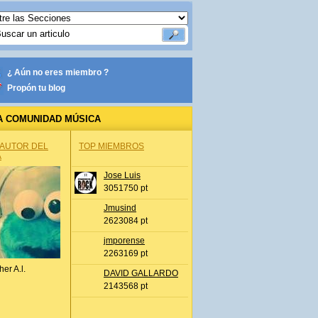
¿ Aún no eres miembro ?
Propón tu blog
A COMUNIDAD MÚSICA
 AUTOR DEL
TOP MIEMBROS
A
Jose Luis
3051750 pt
Jmusind
2623084 pt
jmporense
2263169 pt
her A.l.
DAVID GALLARDO
2143568 pt