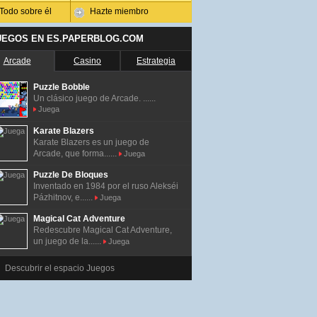
Todo sobre él
Hazte miembro
UEGOS EN ES.PAPERBLOG.COM
Arcade
Casino
Estrategia
Puzzle Bobble
Un clásico juego de Arcade. ......
Juega
Karate Blazers
Karate Blazers es un juego de
Arcade, que forma......
Juega
Puzzle De Bloques
Inventado en 1984 por el ruso Alekséi
Pázhitnov, e......
Juega
Magical Cat Adventure
Redescubre Magical Cat Adventure,
un juego de la......
Juega
Descubrir el espacio Juegos