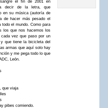
 sangre el fin de 2001 en
 decir de la letra, que
o en su música (autoría de
a de hacer más pesado el
 a todo el mundo. Como para
os los que nos hacemos los
a cada vez que paso por un
 que tiene la bicicleta del
las armas que aquí solo hay
nción y me pega todo lo que
 ADC, León.
s
, que viaja
lles
s
hay pibes comiendo.