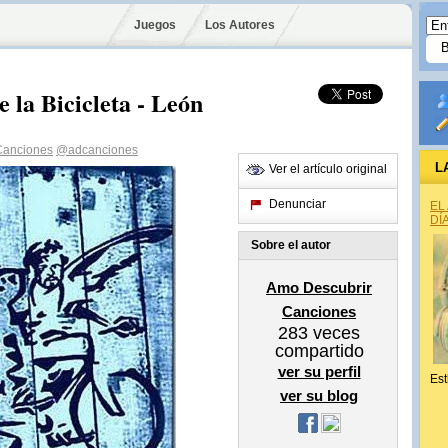
Juegos
Los Autores
 la Bicicleta - León
Canciones
@adcanciones
L
Ver el artículo original
Denunciar
EL
DÍ
Sobre el autor
Amo Descubrir
Canciones
283
veces
compartido
ver su perfil
Est
ver su blog