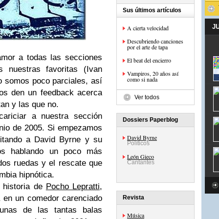
Sus últimos artículos
J
A cierta velocidad
Descubriendo canciones
por el arte de tapa
amor a todas las secciones
El beat del encierro
 nuestras favoritas (Ivan
Vampiros, 20 años así
como si nada
 somos poco parciales, así
nos den un feedback acerca
Ver todos
an y las que no.
cariciar a nuestra sección
Dossiers Paperblog
junio de 2005. Si empezamos
David Byrne
citando a
David Byrne
y su
Políticos
os hablando un poco más
León Gieco
dos ruedas y el rescate que
Cantantes
mbia hipnótica.
 historia de
Pocho Lepratti
,
a en un comedor carenciado
Revista
unas de las tantas balas
Música