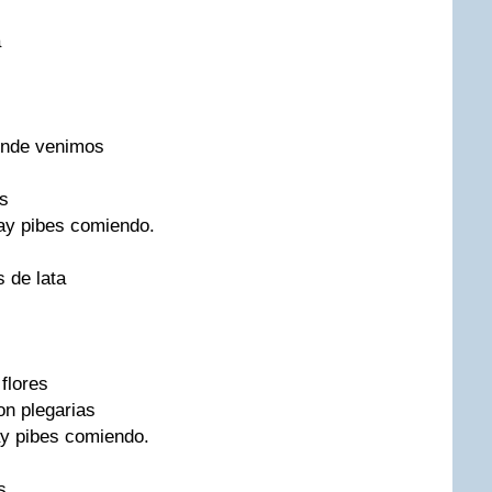
a
onde venimos
s
hay pibes comiendo.
s de lata
flores
on plegarias
ay pibes comiendo.
s