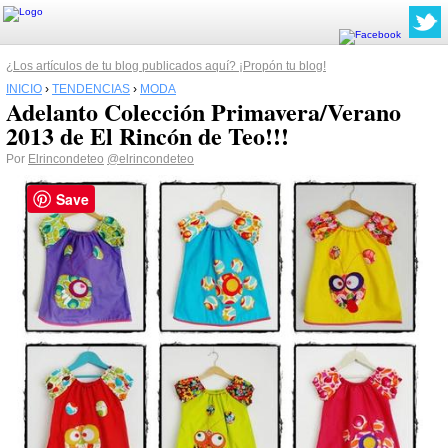
¿Los artículos de tu blog publicados aquí? ¡Propón tu blog!
INICIO
›
TENDENCIAS
›
MODA
Adelanto Colección Primavera/Verano
2013 de El Rincón de Teo!!!
Por
Elrincondeteo
@elrincondeteo
Save