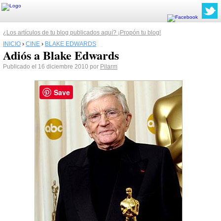
¿Los artículos de tu blog publicados aquí? ¡Propón tu blog!
INICIO
›
CINE
›
BLAKE EDWARDS
Adiós a Blake Edwards
Publicado el 16 diciembre 2010 por
Pilarm
Save