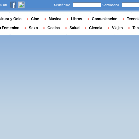
s en
Seudónimo
Contraseña
ltura y Ocio
Cine
Música
Libros
Comunicación
Tecnol
n Femenino
Sexo
Cocina
Salud
Ciencia
Viajes
Ten