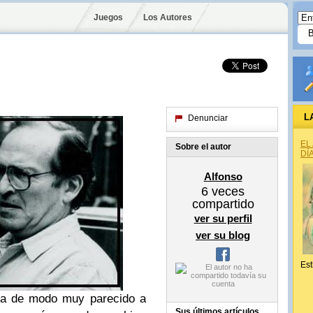
Juegos
Los Autores
L
Denunciar
EL
Sobre el autor
DÍ
Alfonso
6
veces
compartido
ver su perfil
ver su blog
Est
ona de modo muy parecido a
Sus últimos artículos