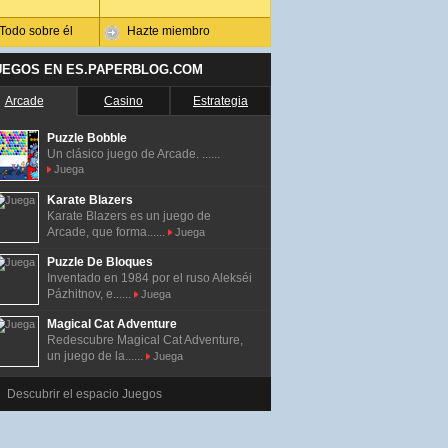
Todo sobre él
Hazte miembro
UEGOS EN ES.PAPERBLOG.COM
Arcade
Casino
Estrategia
Puzzle Bobble
Un clásico juego de Arcade. ......
Juega
Karate Blazers
Karate Blazers es un juego de
Arcade, que forma......
Juega
Puzzle De Bloques
Inventado en 1984 por el ruso Alekséi
Pázhitnov, e......
Juega
Magical Cat Adventure
Redescubre Magical Cat Adventure,
un juego de la......
Juega
Descubrir el espacio Juegos