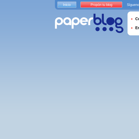
Inicio
Propón tu blog
Sígueno
Cu
E