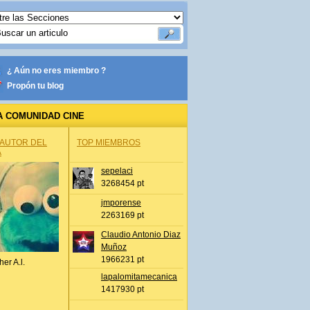
¿ Aún no eres miembro ?
Propón tu blog
A COMUNIDAD CINE
 AUTOR DEL
TOP MIEMBROS
A
sepelaci
3268454 pt
jmporense
2263169 pt
Claudio Antonio Diaz
Muñoz
1966231 pt
her A.l.
lapalomitamecanica
1417930 pt