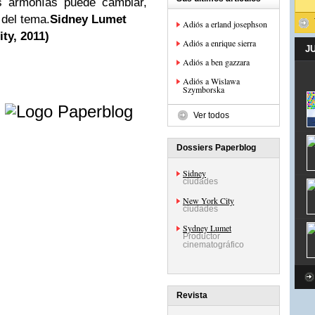
s armonías puede cambiar,
 del tema.
Sidney Lumet
Adiós a erland josephson
ty, 2011)
Adiós a enrique sierra
J
Adiós a ben gazzara
Adiós a Wislawa
Szymborska
e
Ver todos
Dossiers Paperblog
Sidney
ciudades
New York City
ciudades
Sydney Lumet
Productor
cinematográfico
Revista