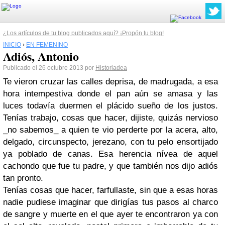
¿Los artículos de tu blog publicados aquí? ¡Propón tu blog!
INICIO
›
EN FEMENINO
Adiós, Antonio
Publicado el 26 octubre 2013 por
Historiadea
Te vieron cruzar las calles deprisa, de madrugada, a esa
hora intempestiva donde el pan aún se amasa y las
luces todavía duermen el plácido sueño de los justos.
Tenías trabajo, cosas que hacer, dijiste, quizás nervioso
_no sabemos_ a quien te vio perderte por la acera, alto,
delgado, circunspecto, jerezano, con tu pelo ensortijado
ya poblado de canas. Esa herencia nívea de aquel
cachondo que fue tu padre, y que también nos dijo adiós
tan pronto.
Tenías cosas que hacer, farfullaste, sin que a esas horas
nadie pudiese imaginar que dirigías tus pasos al charco
de sangre y muerte en el que ayer te encontraron ya con