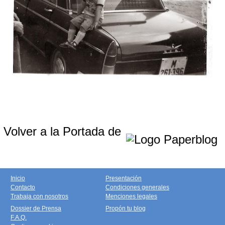
Volver a la Portada de
Inicio
Presentación
Contacto
Condiciones generales
Trabaja con nosotros
Menciones legales
Dossier de Prensa
Propón tu blog
F.A.Q.