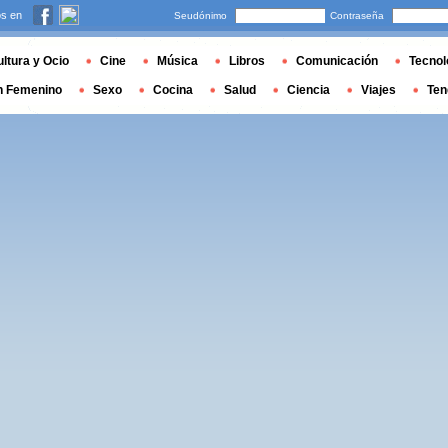
s en
Seudónimo
Contraseña
ltura y Ocio
Cine
Música
Libros
Comunicación
Tecnol
n Femenino
Sexo
Cocina
Salud
Ciencia
Viajes
Ten