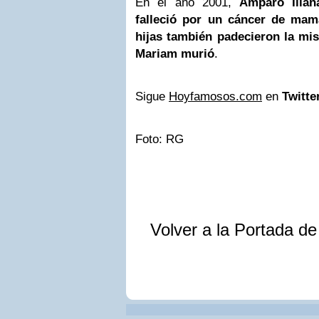
En el año 2001,
Amparo Illan
falleció por un cáncer de mam
hijas también padecieron la m
Mariam murió
.
Sigue
Hoyfamosos.com
en
Twitte
Foto: RG
Volver a la Portada d