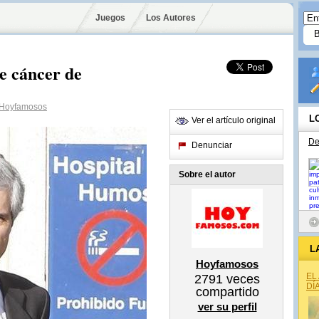
Juegos
Los Autores
re cáncer de
Hoyfamosos
L
Ver el artículo original
De
Denunciar
Sobre el autor
L
Hoyfamosos
EL
2791
veces
DÍ
compartido
ver su perfil