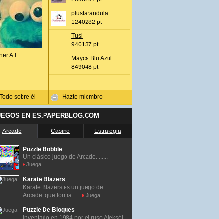
plusfarandula
1240282 pt
Tusi
946137 pt
her A.l.
Mayca Blu Azul
849048 pt
Todo sobre él
Hazte miembro
UEGOS EN ES.PAPERBLOG.COM
Arcade
Casino
Estrategia
Puzzle Bobble
Un clásico juego de Arcade. ......
Juega
Karate Blazers
Karate Blazers es un juego de
Arcade, que forma......
Juega
Puzzle De Bloques
Inventado en 1984 por el ruso Alekséi