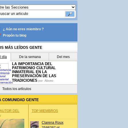
¿ Aún no eres miembro ?
Propón tu blog
OS MÁS LEÍDOS GENTE
l día
De la semana
Del mes
LA IMPORTANCIA DEL
PATRIMONIO CULTURAL
INMATERIAL EN LA
PRESERVACIÓN DE LAS
TRADICIONES
por
Abvec
Todos los artículos
A COMUNIDAD GENTE
 AUTOR DEL
TOP MIEMBROS
A
Clarena Roux
2598297 pt