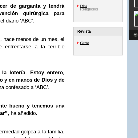
ncer de garganta y tendrá
Dios
Religiosos
ención quirúrgica para
el diario ‘ABC’.
Revista
e
, hace menos de un mes, el
Gente
 enfrentarse a la terrible
la lotería. Estoy entero,
ado y en manos de
Dios
y de
 ha confesado a ‘ABC’.
ente bueno y tenemos una
ear”
, ha añadido.
ermedad golpea a la familia.