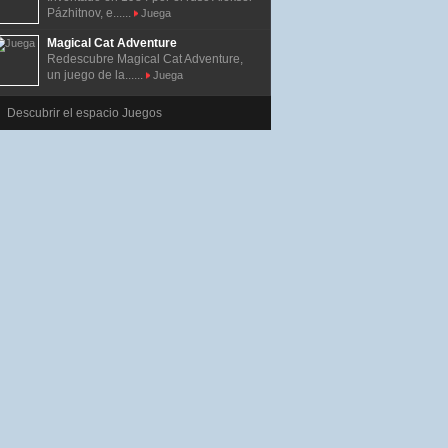
Pázhitnov, e......
Juega
Magical Cat Adventure
Redescubre Magical Cat Adventure,
un juego de la......
Juega
Descubrir el espacio Juegos