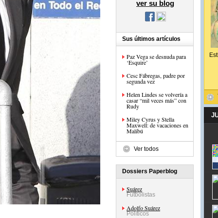
ver su blog
Sus últimos artículos
Est
Paz Vega se desnuda para
‘Esquire’
Cesc Fábregas, padre por
segunda vez
Helen Lindes se volvería a
casar “mil veces más” con
Rudy
J
Miley Cyrus y Stella
Maxwell: de vacaciones en
Malibú
Ver todos
Dossiers Paperblog
Suárez
Futbolistas
Adolfo Suárez
Políticos