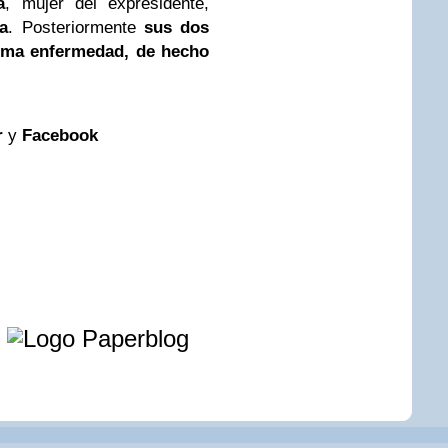
a
, mujer del expresidente,
a
. Posteriormente
sus dos
isma enfermedad, de hecho
r
y
Facebook
e