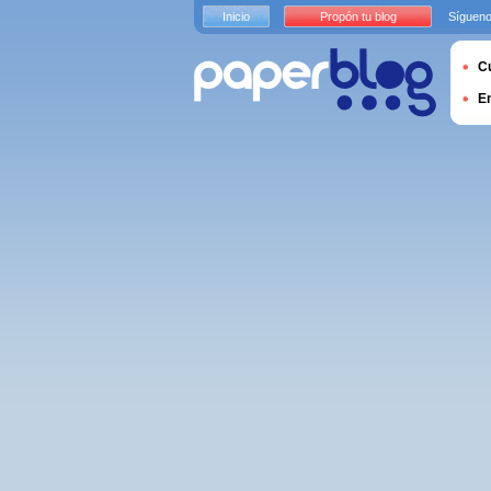
Inicio
Propón tu blog
Sígueno
Cu
E