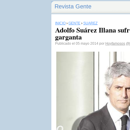
Revista Gente
INICIO
›
GENTE
›
SUÁREZ
Adolfo Suárez Illana suf
garganta
Publicado el 05 mayo 2014 por
Hoyfamosos
@