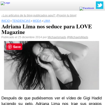
¿Los artículos de tu blog publicados aquí? ¡Propón tu blog!
INICIO
›
TENDENCIAS
›
MODA
›
LIMA
Adriana Lima nos seduce para LOVE
Magazine
Publicado el 25 diciembre 2014 por
Michaelsmads
@MichaelsMads
Save
Después de que pudiésemos ver el vídeo de Gigi Hadid
luciendo su pelo, Adriana Lima nos trae sus propios