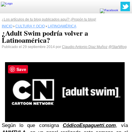
¿Los artículos de tu blog publicados aquí? ¡Propón tu blog!
INICIO
›
CULTURA Y OCIO
›
LATINOAMÉRICA
¿Adult Swim podría volver a
Latinoamérica?
Publicado el 29 septiembre 2014 por
Claudio Antonio Diaz Muñoz
@StarWlog
Save
Según lo que consigna
CódicoEspaguetti.com
, vía