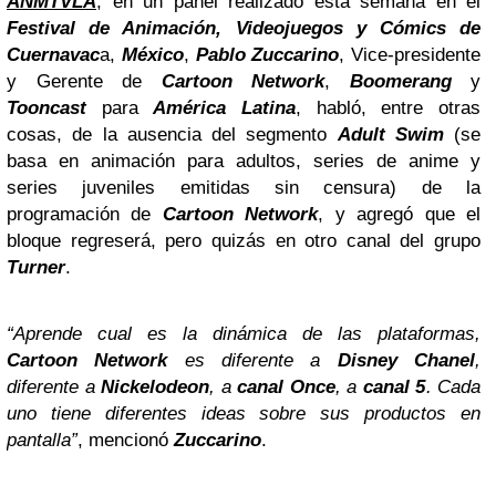
ANMTVLA
, en un panel realizado esta semana en el
Festival de Animación, Videojuegos y Cómics de
Cuernavac
a,
México
,
Pablo Zuccarino
, Vice-presidente
y Gerente de
Cartoon Network
,
Boomerang
y
Tooncast
para
América Latina
, habló, entre otras
cosas, de la ausencia del segmento
Adult Swim
(se
basa en animación para adultos, series de anime y
series juveniles emitidas sin censura) de la
programación de
Cartoon Network
, y agregó que el
bloque regreserá, pero quizás en otro canal del grupo
Turner
.
“Aprende cual es la dinámica de las plataformas,
Cartoon Network
es diferente a
Disney
Chanel
,
diferente a
Nickelodeon
, a
canal Once
, a
canal 5
. Cada
uno tiene diferentes ideas sobre sus productos en
pantalla”
, mencionó
Zuccarino
.