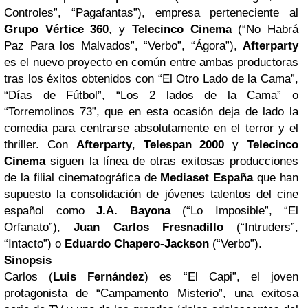
Controles”, “Pagafantas”), empresa perteneciente al
Grupo Vértice 360
, y
Telecinco
Cinema
(“No Habrá
Paz Para los Malvados”, “Verbo”, “Ágora”),
Afterparty
es el nuevo proyecto en común entre ambas productoras
tras los éxitos obtenidos con “El Otro Lado de la Cama”,
“Días de Fútbol”, “Los 2 lados de la Cama” o
“Torremolinos 73”, que en esta ocasión deja de lado la
comedia para centrarse absolutamente en el terror y el
thriller. Con
Afterparty
,
Telespan 2000
y
Telecinco
Cinema
siguen la línea de otras exitosas producciones
de la filial cinematográfica de
Mediaset
España
que han
supuesto la consolidación de jóvenes talentos del cine
español como
J.A. Bayona
(“Lo Imposible”, “El
Orfanato”),
Juan Carlos Fresnadillo
(“Intruders”,
“Intacto”) o
Eduardo Chapero-Jackson
(“Verbo”).
Sinopsis
Carlos (
Luis Fernández
) es “El Capi”, el joven
protagonista de “Campamento Misterio”, una exitosa