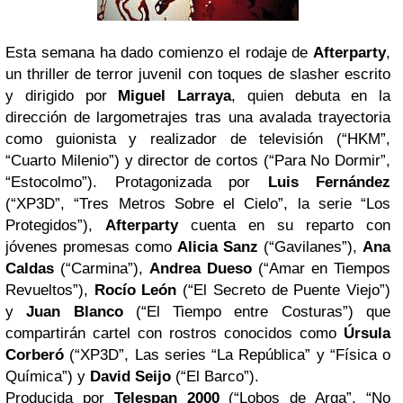
Esta semana ha dado comienzo el rodaje de
Afterparty
,
un thriller de terror juvenil con toques de slasher escrito
y dirigido por
Miguel Larraya
, quien debuta en la
dirección de largometrajes tras una avalada trayectoria
como guionista y realizador de televisión (“HKM”,
“Cuarto Milenio”) y director de cortos (“Para No Dormir”,
“Estocolmo”). Protagonizada por
Luis Fernández
(“XP3D”, “Tres Metros Sobre el Cielo”, la serie “Los
Protegidos”),
Afterparty
cuenta en su reparto con
jóvenes promesas como
Alicia Sanz
(“Gavilanes”),
Ana
Caldas
(“Carmina”),
Andrea Dueso
(“Amar en Tiempos
Revueltos”),
Rocío León
(“El Secreto de Puente Viejo”)
y
Juan Blanco
(“El Tiempo entre Costuras”) que
compartirán cartel con rostros conocidos como
Úrsula
Corberó
(“XP3D”, Las series “La República” y “Física o
Química”) y
David Seijo
(“El Barco”).
Producida por
Telespan 2000
(“Lobos de Arga”, “No