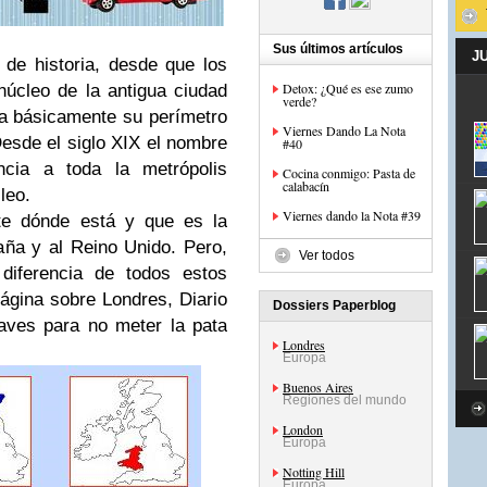
Sus últimos artículos
J
de historia, desde que los
Detox: ¿Qué es ese zumo
úcleo de la antigua ciudad
verde?
rva básicamente su perímetro
Viernes Dando La Nota
esde el siglo XIX el nombre
#40
ncia a toda la metrópolis
Cocina conmigo: Pasta de
calabacín
leo.
Viernes dando la Nota #39
e dónde está y que es la
taña y al Reino Unido. Pero,
Ver todos
diferencia de todos estos
ágina sobre Londres, Diario
Dossiers Paperblog
aves para no meter la pata
Londres
Europa
Buenos Aires
Regiones del mundo
London
Europa
Notting Hill
Europa