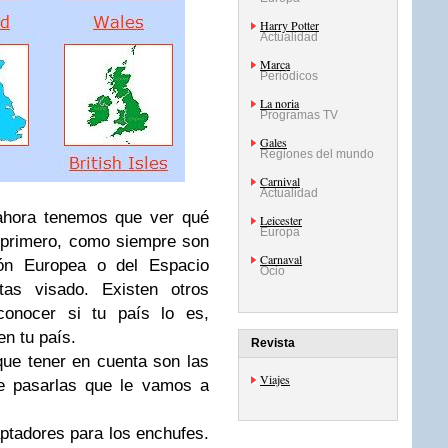
Harry Potter
Actualidad
Marca
Periódicos
La noria
Programas TV
Gales
Regiones del mundo
Carnival
Actualidad
ahora tenemos que ver qué
Leicester
Europa
 primero, como siempre son
Carnaval
ión Europea o del Espacio
Ocio
as visado. Existen otros
conocer si tu país lo es,
en tu país.
Revista
ue tener en cuenta son las
Viajes
e pasarlas que le vamos a
ptadores para los enchufes.