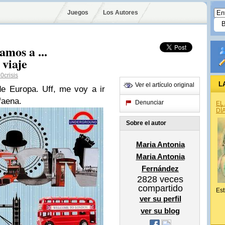
Juegos
Los Autores
amos a ...
viaje
crisis
L
Ver el artículo original
e Europa. Uff, me voy a ir
faena.
Denunciar
EL
DÍ
Sobre el autor
Maria Antonia
Maria Antonia
Fernández
2828
veces
compartido
Est
ver su perfil
ver su blog