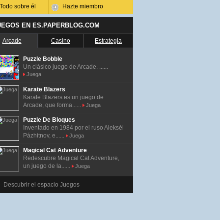
Todo sobre él
Hazte miembro
UEGOS EN ES.PAPERBLOG.COM
Arcade
Casino
Estrategia
Puzzle Bobble
Un clásico juego de Arcade. ......
Juega
Karate Blazers
Karate Blazers es un juego de
Arcade, que forma......
Juega
Puzzle De Bloques
Inventado en 1984 por el ruso Alekséi
Pázhitnov, e......
Juega
Magical Cat Adventure
Redescubre Magical Cat Adventure,
un juego de la......
Juega
Descubrir el espacio Juegos