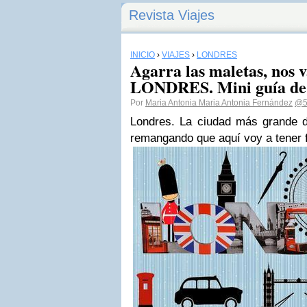
Revista Viajes
INICIO
›
VIAJES
›
LONDRES
Agarra las maletas, nos v
LONDRES. Mini guía de 
Por
Maria Antonia Maria Antonia Fernández
@50
Londres. La ciudad más grande d
remangando que aquí voy a tener 