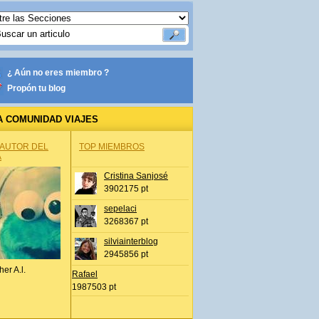
¿ Aún no eres miembro ?
Propón tu blog
A COMUNIDAD VIAJES
 AUTOR DEL
TOP MIEMBROS
A
Cristina Sanjosé
3902175 pt
sepelaci
3268367 pt
silviainterblog
2945856 pt
her A.l.
Rafael
1987503 pt