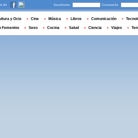
s en
Seudónimo
Contraseña
ltura y Ocio
Cine
Música
Libros
Comunicación
Tecnol
n Femenino
Sexo
Cocina
Salud
Ciencia
Viajes
Ten