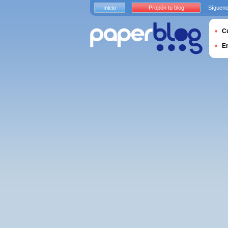
Inicio
Propón tu blog
Sígueno
Cu
E