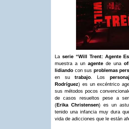
La
serie “Will Trent: Agente Es
muestra a un
agente
de una
of
lidiando
con sus
problemas per
en su
trabajo
. Los
persona
Rodríguez
) es un excéntrico ag
sus métodos pocos convencionale
de casos resueltos pese a ser
(
Erika Christensen
) es un astu
tenido una infancia muy dura que
vida de adicciones que le están af