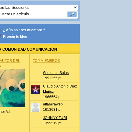
¿ Aún no eres miembro ?
Propón tu blog
A COMUNIDAD COMUNICACIÓN
 AUTOR DEL
TOP MIEMBROS
A
Guillermo Salas
1991255 pt
Claudio Antonio Diaz
Muñoz
1966564 pt
altamiraweb
1613631 pt
her A.l.
JOHNNY ZURI
1399519 pt