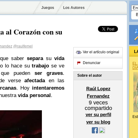
Juegos
Los Autores
a al Corazón con su
rnandez
@raulfemel
L
Ver el artículo original
 que saber
separa
su
vida
Denunciar
EL
no lo hace su
trabajo
se ve
DÍ
que pueden
ser graves
.
Sobre el autor
de verse
afectada
en las
rcanas
. Hoy
intentaremos
Raúl Lopez
nuestra
vida personal
.
Fernandez
9
veces
compartido
ver su perfil
Est
ver su blog