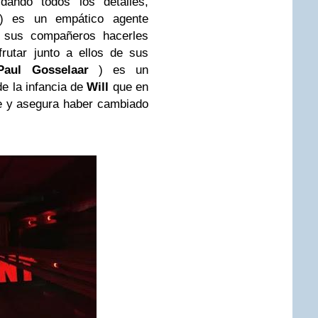
dando todos los detalles,
) es un empático agente
a sus compañeros hacerles
frutar junto a ellos de sus
-Paul Gosselaar
) es un
e la infancia de
Will
que en
le y asegura haber cambiado