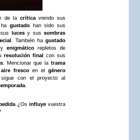
ón de la
crítica
viendo sus
ha
gustado
han sido sus
 sus
luces
y sus
sombras
ecial
. También ha
gustado
y
enigmático
repletos de
u
resolución final
con sus
es
. Mencionar que la
trama
e
aire fresco
en el
género
sigue con el proyecto al
 temporada
.
pedida
¿Os
influye
vuestra
?