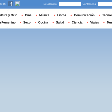
s en
Seudónimo
Contraseña
ltura y Ocio
Cine
Música
Libros
Comunicación
Tecnol
n Femenino
Sexo
Cocina
Salud
Ciencia
Viajes
Ten