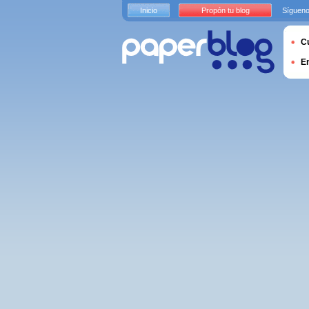
Inicio
Propón tu blog
Sígueno
Cu
E