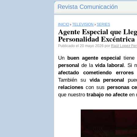
Revista Comunicación
INICIO
›
TELEVISIÓN
›
SERIES
Agente Especial que Lleg
Personalidad Excéntrica
Publicado el 20 mayo 2026 por
Raúl Lopez Fe
Un
buen agente especial
tiene
personal
de la
vida laboral
. Si 
afectado
cometiendo
errores
También su
vida
personal
pue
relaciones
con sus
personas ce
que nuestro
trabajo
no afecte
en 