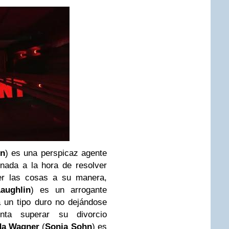
on
) es una perspicaz agente
nada a la hora de resolver
er las cosas a su manera,
aughlin
) es un arrogante
 un tipo duro no dejándose
nta superar su divorcio
a Wagner
(
Sonja Sohn
) es