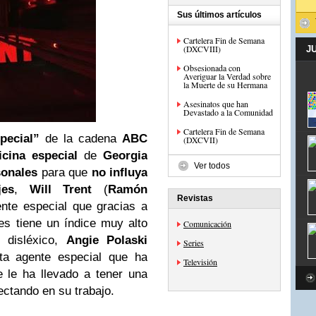
Sus últimos artículos
Cartelera Fin de Semana
(DXCVIII)
J
Obsesionada con
Averiguar la Verdad sobre
la Muerte de su Hermana
Asesinatos que han
Devastado a la Comunidad
Cartelera Fin de Semana
pecial”
de la cadena
ABC
(DXCVII)
icina
especial
de
Georgia
Ver todos
sonales
para que
no influya
jes
,
Will Trent
(
Ramón
Revistas
ente especial que gracias a
s tiene un índice muy alto
Comunicación
 disléxico,
Angie Polaski
Series
ta agente especial que ha
Televisión
 le ha llevado a tener una
ectando en su trabajo.