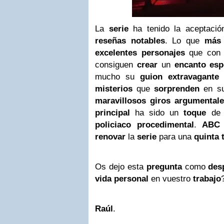
La
serie
ha tenido la aceptaci
reseñas notables
. Lo que
más
excelentes personajes
que con
consiguen
crear
un
encanto esp
mucho su
guion extravagante
misterios
que
sorprenden
en s
maravillosos giros argumental
principal
ha sido un
toque
d
policiaco
procedimental
.
ABC
renovar
la
serie
para una
quinta
Os dejo esta
pregunta
como
des
vida personal
en vuestro
trabajo
Raúl
.