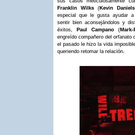
sus casos meticulosamente cui
Franklin Wilks
(
Kevin Daniels
especial que le gusta ayudar 
sentir bien aconsejándolos y dis
éxitos,
Paul Campano
(
Mark
engreído compañero del orfanato d
el pasado le hizo la vida imposib
queriendo retomar la relación.