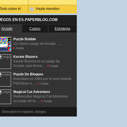
Todo sobre él
Hazte miembro
UEGOS EN ES.PAPERBLOG.COM
Arcade
Casino
Estrategia
Puzzle Bobble
Un clásico juego de Arcade. ......
Juega
Karate Blazers
Karate Blazers es un juego de
Arcade, que forma......
Juega
Puzzle De Bloques
Inventado en 1984 por el ruso Alekséi
Pázhitnov, e......
Juega
Magical Cat Adventure
Redescubre Magical Cat Adventure,
un juego de la......
Juega
Descubrir el espacio Juegos