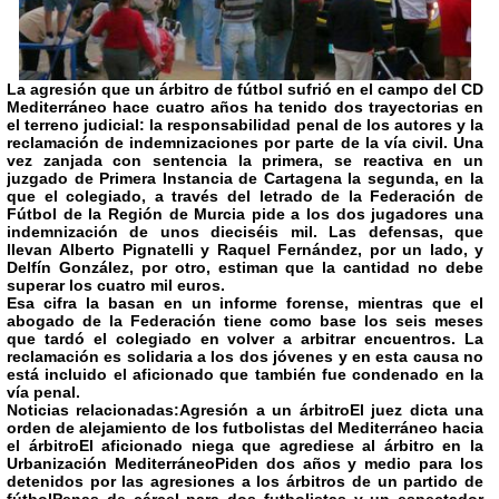
La agresión que un árbitro de fútbol sufrió en el campo del CD
Mediterráneo hace cuatro años ha tenido dos trayectorias en
el terreno judicial: la responsabilidad penal de los autores y la
reclamación de indemnizaciones por parte de la vía civil.
Una
vez zanjada con sentencia la primera, se reactiva en un
juzgado de Primera Instancia de Cartagena la segunda, en la
que el colegiado, a través del letrado de la Federación de
Fútbol de la Región de
Murcia
pide a los dos jugadores una
indemnización de unos dieciséis mil. Las defensas, que
llevan Alberto Pignatelli y Raquel Fernández, por un lado, y
Delfín González, por otro, estiman que la cantidad no debe
superar los cuatro mil euros.
Esa cifra la basan en un informe forense, mientras que el
abogado de la Federación tiene como base los seis meses
que tardó el colegiado en volver a arbitrar encuentros. La
reclamación es solidaria a los dos jóvenes y en esta causa no
está incluido el aficionado que también fue condenado en la
vía penal.
Noticias relacionadas:
Agresión a un árbitro
El juez dicta una
orden de alejamiento de los futbolistas del Mediterráneo hacia
el árbitro
El aficionado niega que agrediese al árbitro en la
Urbanización Mediterráneo
Piden dos años y medio para los
detenidos por las agresiones a los árbitros de un partido de
fútbol
Penas de cárcel para dos futbolistas y un espectador