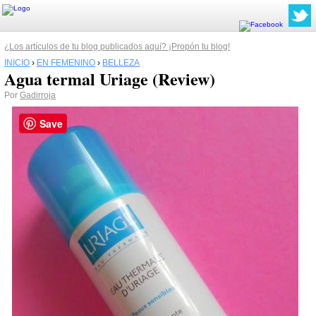
¿Los artículos de tu blog publicados aquí? ¡Propón tu blog!
INICIO
›
EN FEMENINO
›
BELLEZA
Agua termal Uriage (Review)
Por
Gadirroja
Save