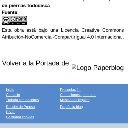
de-piernas-tododisca
Fuente
Esta obra está bajo una Licencia Creative Commons
Atribución-NoComercial-CompartirIgual 4.0 Internacional.
Volver a la Portada de
Inicio
Presentación
Contacto
Condiciones generales
Trabaja con nosotros
Menciones legales
Dossier de Prensa
Propón tu blog
F.A.Q.
Gestionar cookies