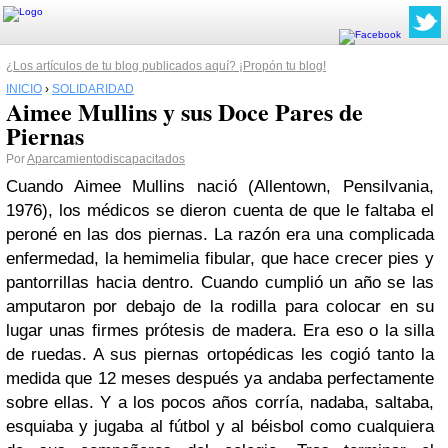
¿Los artículos de tu blog publicados aquí? ¡Propón tu blog!
INICIO
›
SOLIDARIDAD
Aimee Mullins y sus Doce Pares de
Piernas
Por
Aparcamientodiscapacitados
Cuando Aimee Mullins nació (Allentown, Pensilvania,
1976), los médicos se dieron cuenta de que le faltaba el
peroné en las dos piernas. La razón era una complicada
enfermedad, la hemimelia fibular, que hace crecer pies y
pantorrillas hacia dentro. Cuando cumplió un año se las
amputaron por debajo de la rodilla para colocar en su
lugar unas firmes prótesis de madera. Era eso o la silla
de ruedas. A sus piernas ortopédicas les cogió tanto la
medida que 12 meses después ya andaba perfectamente
sobre ellas. Y a los pocos años corría, nadaba, saltaba,
esquiaba y jugaba al fútbol y al béisbol como cualquiera