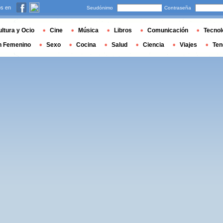
s en
Seudónimo
Contraseña
ltura y Ocio
Cine
Música
Libros
Comunicación
Tecnol
n Femenino
Sexo
Cocina
Salud
Ciencia
Viajes
Ten