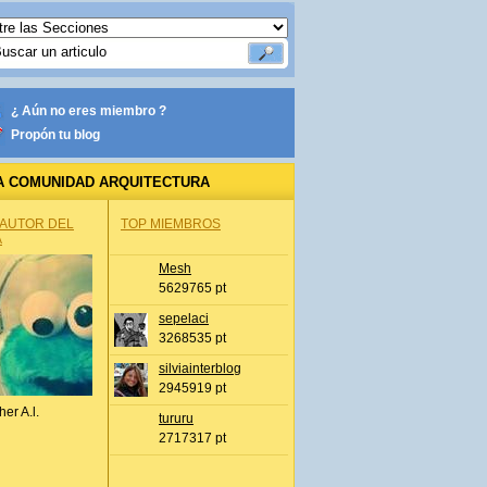
¿ Aún no eres miembro ?
Propón tu blog
A COMUNIDAD ARQUITECTURA
 AUTOR DEL
TOP MIEMBROS
A
Mesh
5629765 pt
sepelaci
3268535 pt
silviainterblog
2945919 pt
her A.l.
tururu
2717317 pt