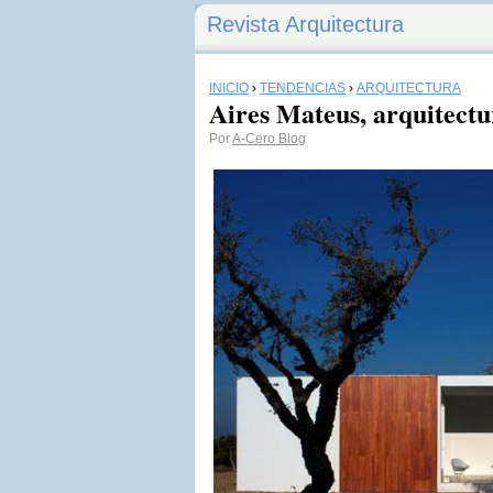
Revista Arquitectura
INICIO
›
TENDENCIAS
›
ARQUITECTURA
Aires Mateus, arquitectu
Por
A-Cero Blog