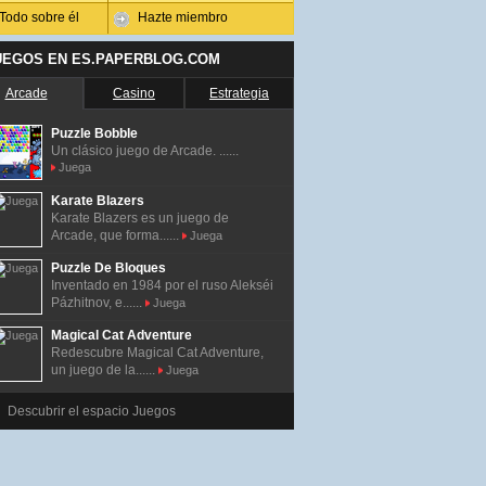
Todo sobre él
Hazte miembro
UEGOS EN ES.PAPERBLOG.COM
Arcade
Casino
Estrategia
Puzzle Bobble
Un clásico juego de Arcade. ......
Juega
Karate Blazers
Karate Blazers es un juego de
Arcade, que forma......
Juega
Puzzle De Bloques
Inventado en 1984 por el ruso Alekséi
Pázhitnov, e......
Juega
Magical Cat Adventure
Redescubre Magical Cat Adventure,
un juego de la......
Juega
Descubrir el espacio Juegos