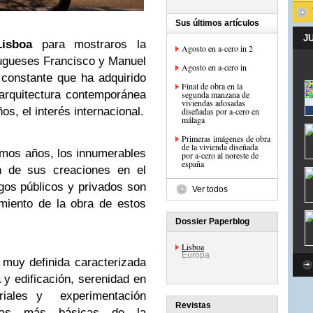
Sus últimos artículos
J
Lisboa
para mostraros la
Agosto en a-cero in 2
tugueses Francisco y Manuel
Agosto en a-cero in
 constante que ha adquirido
Final de obra en la
arquitectura contemporánea
segunda manzana de
viviendas adosadas
os, el interés internacional.
diseñadas por a-cero en
málaga
Primeras imágenes de obra
de la vivienda diseñada
imos años, los innumerables
por a-cero al noreste de
españa
ón de sus creaciones en el
gos públicos y privados son
Ver todos
miento de la obra de estos
Dossier Paperblog
Lisboa
Europa
 muy definida caracterizada
a y edificación, serenidad en
riales y experimentación
Revistas
ntas más básicas de la