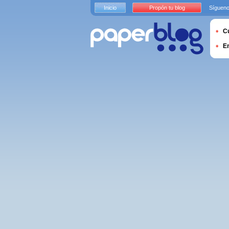
Inicio
Propón tu blog
Sígueno
Cu
E