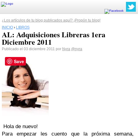
¿Los artículos de tu blog publicados aquí? ¡Propón tu blog!
INICIO
›
LIBROS
AL: Adquisiciones Libreras 1era
Diciembre 2011
Publicado el 03 diciembre 2011 por
Nyra
@nyra
Save
Hola de nuevo!
Para empezar les cuento que la próxima semana,