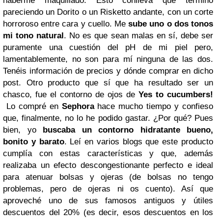
haberme maquillado. Esto conlleva que termino
pareciendo un Dorito o un Risketto andante, con un corte
horroroso entre cara y cuello. Me
sube uno o dos tonos
mi tono natural
. No es que sean malas en sí, debe ser
puramente una cuestión del pH de mi piel pero,
lamentablemente, no son para mí ninguna de las dos.
Tenéis información de precios y dónde comprar en dicho
post.
Otro producto que sí que ha resultado ser un
chasco, fue el contorno de ojos de
Yes to cucumbers!
Lo compré en
Sephora
hace mucho tiempo y confieso
que, finalmente, no lo he podido gastar. ¿Por qué? Pues
bien, yo
buscaba un contorno hidratante bueno,
bonito y barato
. Leí en varios blogs que este producto
cumplía con estas características y que, además
realizaba un efecto descongestionante perfecto e ideal
para atenuar bolsas y ojeras (de bolsas no tengo
problemas, pero de ojeras ni os cuento). Así que
aproveché uno de sus famosos antiguos y útiles
descuentos del 20% (es decir, esos descuentos en los