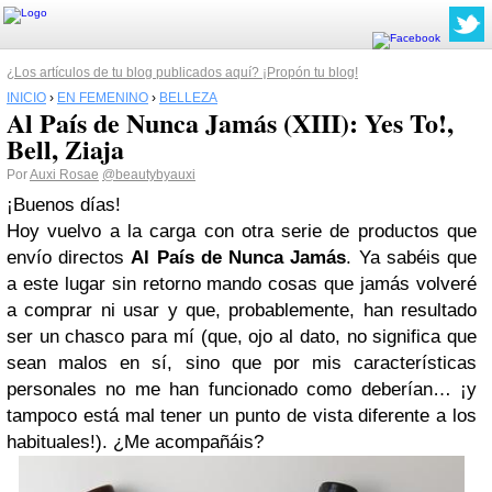
¿Los artículos de tu blog publicados aquí? ¡Propón tu blog!
INICIO
›
EN FEMENINO
›
BELLEZA
Al País de Nunca Jamás (XIII): Yes To!,
Bell, Ziaja
Por
Auxi Rosae
@beautybyauxi
¡Buenos días!
Hoy vuelvo a la carga con otra serie de productos que
envío directos
Al País de Nunca Jamás
. Ya sabéis que
a este lugar sin retorno mando cosas que jamás volveré
a comprar ni usar y que, probablemente, han resultado
ser un chasco para mí (que, ojo al dato, no significa que
sean malos en sí, sino que por mis características
personales no me han funcionado como deberían… ¡y
tampoco está mal tener un punto de vista diferente a los
habituales!).
¿Me acompañáis?