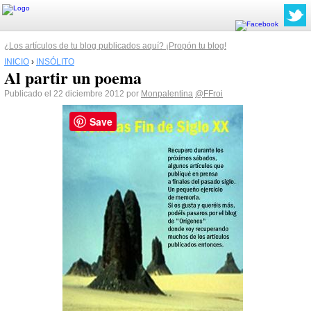
¿Los artículos de tu blog publicados aquí? ¡Propón tu blog!
INICIO
›
INSÓLITO
Al partir un poema
Publicado el 22 diciembre 2012 por
Monpalentina
@FFroi
Save