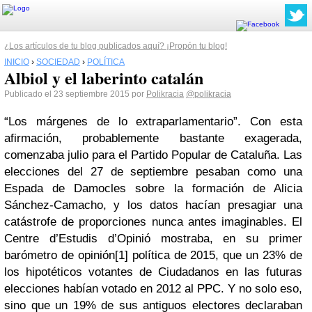
¿Los artículos de tu blog publicados aquí? ¡Propón tu blog!
INICIO
›
SOCIEDAD
›
POLÍTICA
Albiol y el laberinto catalán
Publicado el 23 septiembre 2015 por
Polikracia
@polikracia
“Los márgenes de lo extraparlamentario”. Con esta
afirmación, probablemente bastante exagerada,
comenzaba julio para el Partido Popular de Cataluña. Las
elecciones del 27 de septiembre pesaban como una
Espada de Damocles sobre la formación de Alicia
Sánchez-Camacho, y los datos hacían presagiar una
catástrofe de proporciones nunca antes imaginables. El
Centre d’Estudis d’Opinió mostraba, en su primer
barómetro de opinión[1] política de 2015, que un 23% de
los hipotéticos votantes de Ciudadanos en las futuras
elecciones habían votado en 2012 al PPC. Y no solo eso,
sino que un 19% de sus antiguos electores declaraban