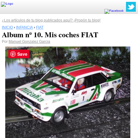
¿Los artículos de tu blog publicados aquí? ¡Propón tu blog!
INICIO
›
INFANCIA
›
FIAT
Album nº 10. Mis coches FIAT
Por
Manuel Gonzalez Garcia
Save