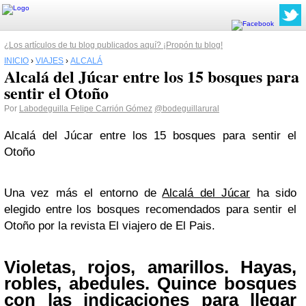
¿Los artículos de tu blog publicados aquí? ¡Propón tu blog!
INICIO
›
VIAJES
›
ALCALÁ
Alcalá del Júcar entre los 15 bosques para
sentir el Otoño
Por
Labodeguilla Felipe Carrión Gómez
@bodeguillarural
Alcalá del Júcar entre los 15 bosques para sentir el
Otoño
Una vez más el entorno de
Alcalá del Júcar
ha sido
elegido entre los bosques recomendados para sentir el
Otoño por la revista El viajero de El Pais.
Violetas, rojos, amarillos. Hayas,
robles, abedules. Quince bosques
con las indicaciones para llegar