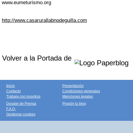
www.eumeturismo.org
http://www.casarurallabnodeguilla.com
Volver a la Portada de
Inicio
Presentación
Contacto
Condiciones generales
Trabaja con nosotros
Menciones legales
Dossier de Prensa
Propón tu blog
F.A.Q.
Gestionar cookies