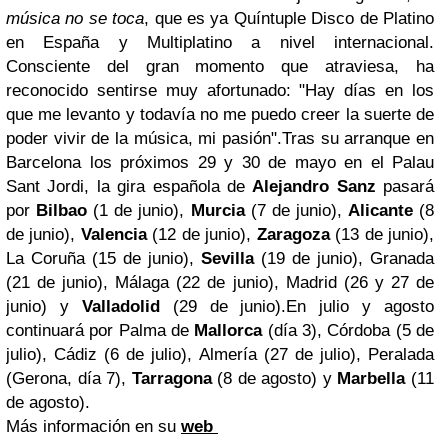
música no se toca
, que es ya Quíntuple Disco de Platino
en España y Multiplatino a nivel internacional.
Consciente del gran momento que atraviesa, ha
reconocido sentirse muy afortunado: "Hay días en los
que me levanto y todavía no me puedo creer la suerte de
poder vivir de la música, mi pasión".
Tras su arranque en
Barcelona los próximos 29 y 30 de mayo en el Palau
Sant Jordi, la gira española de
Alejandro Sanz
pasará
por
Bilbao
(1 de junio),
Murcia
(7 de junio),
Alicante
(8
de junio),
Valencia
(12 de junio),
Zaragoza
(13 de junio),
La Coruña (15 de junio),
Sevilla
(19 de junio), Granada
(21 de junio), Málaga (22 de junio), Madrid (26 y 27 de
junio) y
Valladolid
(29 de junio).
En julio y agosto
continuará por Palma de
Mallorca
(día 3), Córdoba (5 de
julio), Cádiz (6 de julio), Almería (27 de julio), Peralada
(Gerona, día 7),
Tarragona
(8 de agosto) y
Marbella
(11
de agosto).
Más información en su
web