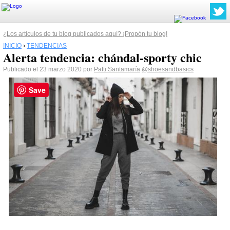
¿Los artículos de tu blog publicados aquí? ¡Propón tu blog!
INICIO
›
TENDENCIAS
Alerta tendencia: chándal-sporty chic
Publicado el 23 marzo 2020 por
Patti Santamaría
@shoesandbasics
Save