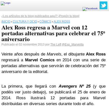
¿Los artículos de tu blog publicados aquí? ¡Propón tu blog!
INICIO
›
CULTURA Y OCIO
›
CÓMICS
›
ALEX ROSS
Alex Ross regresa a Marvel con 12
portadas alternativas para celebrar el 75º
aniversario
Publicado el 02 noviembre 2013 por
The Leff
@Esp_Marvelita
Veinte años después de
Marvels
, el dibujante
Alex Ross
regresará a
Marvel Comics
en 2014 con una serie de
portadas alternativas que servirán de celebración del 75º
aniversario de la editorial.
La primera, que llegará con
Avengers Nº 25
(y que
podéis ver justo debajo), se publicará el 25 de enero de
2014. Ross ilustrará 12 portadas para Marvel
distribuidas en diversas series durante todo el año.