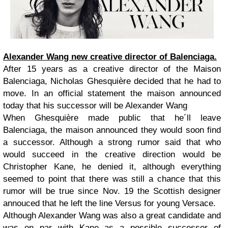
Alexander Wang new creative director of Balenciaga.
After 15
years as a creative director of
the
Maison
Balenciaga
,
Nicholas
Ghesquière
decided that he had to
move.
In an official statement
the
maison
announced
today that
his successor will be
Alexander
Wang
When
Ghesquière made public that he´ll leave
Balenciaga,
the maison
announced they
would soon
find
a successor
.
Although
a strong
rumor said that
who
would succeed
in
the creative direction
would be
Christopher
Kane
, he
denied it
,
although everything
seemed to point
that
there was still a
chance that this
rumor
will be
true
since
Nov. 19
the Scottish designer
annouced that he left
the
line
Versus
for
young Versace
.
Although
Alexander
Wang
was also a
great candidate
and
was
on par with
Kane
as
a possible successor
of