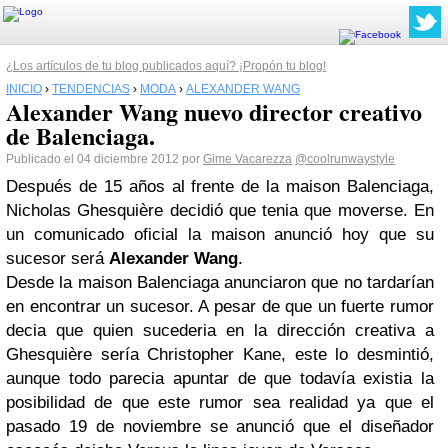
¿Los artículos de tu blog publicados aquí? ¡Propón tu blog!
INICIO
›
TENDENCIAS
›
MODA
›
ALEXANDER WANG
Alexander Wang nuevo director creativo
de Balenciaga.
Publicado el 04 diciembre 2012 por
Gime Vacarezza
@coolrunwaystyle
Después de 15 años al frente de la maison Balenciaga,
Nicholas Ghesqui
ère decidió que tenia que moverse. En
un comunicado oficial la maison anunció hoy que su
sucesor será
Alexander Wang
.
Desde la maison Balenciaga anunciaron que no tardarían
en encontrar un sucesor. A pesar de que un fuerte rumor
decia que quien sucederia en la dirección creativa a
Ghesqui
ère sería Christopher Kane, este lo desmintió,
aunque todo parecia apuntar de que todavía existia la
posibilidad de que este rumor sea realidad ya que el
pasado 19 de noviembre se anunció que el diseñador