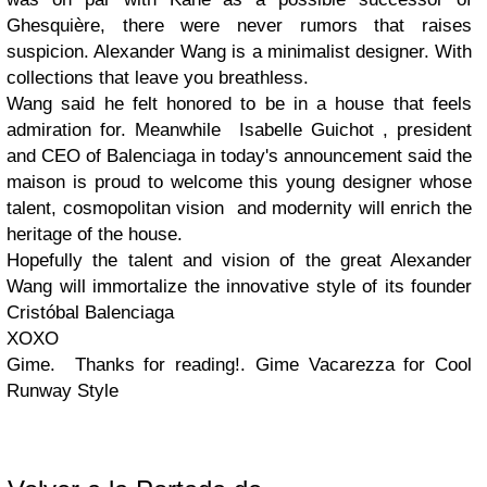
Ghesquière
, there were never
rumors
that raises
suspicion
.
Alexander
Wang
is a
minimalist
designer
.
With
collections
that leave you
breathless
.
Wang
said he felt
honored to be in
a house
that
feels
admiration for
.
Meanwhile
Isabelle
Guichot
,
president
and
CEO
of
Balenciaga
in
today's announcement
said the
maison
is proud
to welcome
this young
designer
whose
talent
,
cosmopolitan
vision
and
modernity will
enrich the
heritage of
the house
.
Hopefully the
talent and
vision
of
the great
Alexander
Wang
will immortalize
the innovative style
of its founder
Cristóbal
Balenciaga
XOXO
Gime.
Thanks for reading!. Gime Vacarezza for Cool
Runway Style