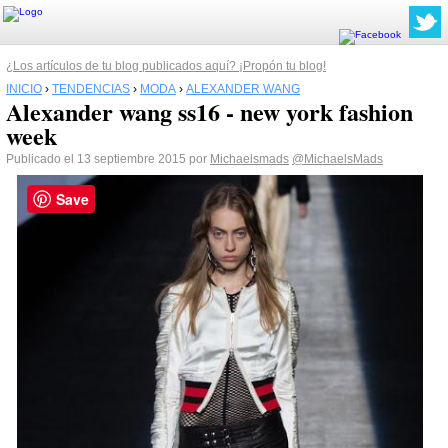
¿Los artículos de tu blog publicados aquí? ¡Propón tu blog!
INICIO
›
TENDENCIAS
›
MODA
›
ALEXANDER WANG
Alexander wang ss16 - new york fashion
week
Publicado el 13 septiembre 2015 por
Michaelsmads
@MichaelsMads
Save