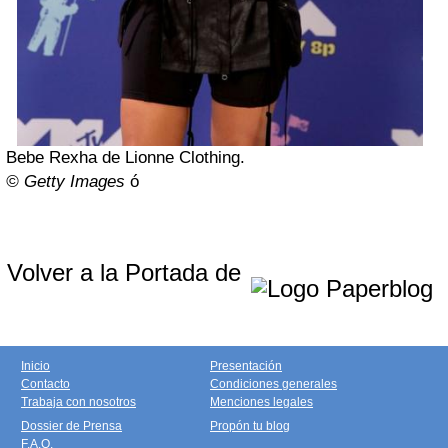
Bebe Rexha de Lionne Clothing.
© Getty Images
ó
Volver a la Portada de
Inicio
Presentación
Contacto
Condiciones generales
Trabaja con nosotros
Menciones legales
Dossier de Prensa
Propón tu blog
F.A.Q.