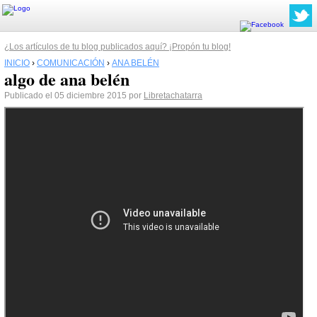
¿Los artículos de tu blog publicados aquí? ¡Propón tu blog!
INICIO
›
COMUNICACIÓN
›
ANA BELÉN
algo de ana belén
Publicado el 05 diciembre 2015 por
Libretachatarra