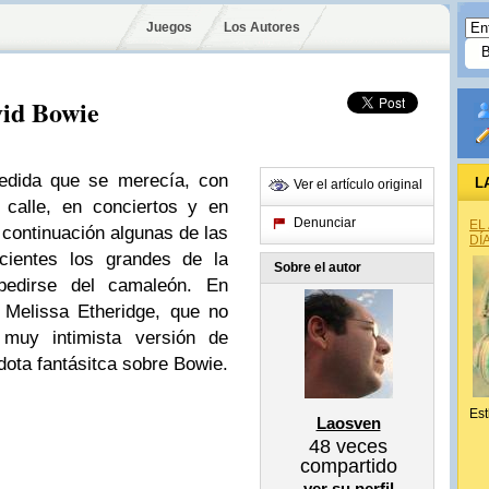
Juegos
Los Autores
vid Bowie
pedida que se merecía, con
L
Ver el artículo original
 calle, en conciertos y en
Denunciar
EL
 continuación algunas de las
DÍ
cientes los grandes de la
Sobre el autor
pedirse del camaleón. En
e Melissa Etheridge, que no
muy intimista versión de
ota fantásitca sobre Bowie.
Est
Laosven
48
veces
compartido
ver su perfil