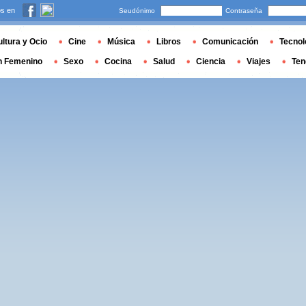
s en
Seudónimo
Contraseña
ltura y Ocio
Cine
Música
Libros
Comunicación
Tecnol
n Femenino
Sexo
Cocina
Salud
Ciencia
Viajes
Ten