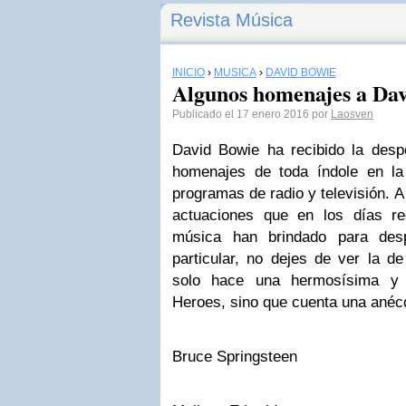
Revista Música
INICIO
›
MÚSICA
›
DAVID BOWIE
Algunos homenajes a Da
Publicado el 17 enero 2016 por
Laosven
David Bowie ha recibido la des
homenajes de toda índole en la
programas de radio y televisión. A
actuaciones que en los días re
música han brindado para des
particular, no dejes de ver la d
solo hace una hermosísima y 
Heroes, sino que cuenta una anécd
Bruce Springsteen