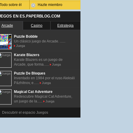
Todo sobre él
Hazte miembro
UEGOS EN ES.PAPERBLOG.COM
Arcade
Casino
Estrategia
Puzzle Bobble
Un clásico juego de Arcade. ......
Juega
Karate Blazers
Karate Blazers es un juego de
Arcade, que forma......
Juega
Puzzle De Bloques
Inventado en 1984 por el ruso Alekséi
Pázhitnov, e......
Juega
Magical Cat Adventure
Redescubre Magical Cat Adventure,
un juego de la......
Juega
Descubrir el espacio Juegos