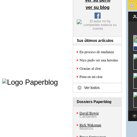
ver su blog
J
Sus últimos artículos
En proceso de mudanza
Nico pudo ser una heroína
Gracias al clon
e
Pena en mi clon
Ver todos
Dossiers Paperblog
David Bowie
Cantantes
Rick Wakeman
Músicos
Bruce Springsteen