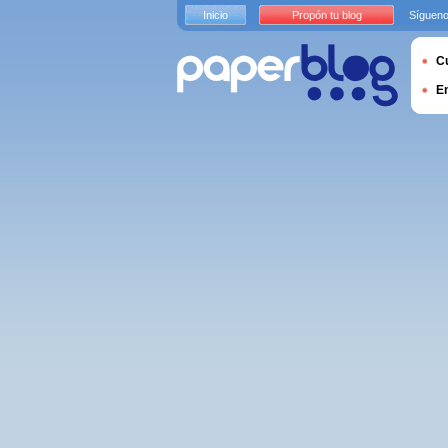
Inicio
Propón tu blog
Sígueno
Cu
E