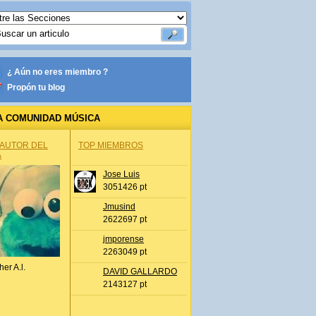
¿ Aún no eres miembro ?
Propón tu blog
A COMUNIDAD MÚSICA
 AUTOR DEL
TOP MIEMBROS
A
Jose Luis
3051426 pt
Jmusind
2622697 pt
jmporense
2263049 pt
her A.l.
DAVID GALLARDO
2143127 pt