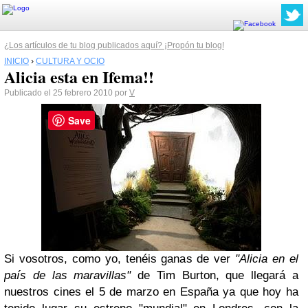
¿Los artículos de tu blog publicados aquí? ¡Propón tu blog!
INICIO
›
CULTURA Y OCIO
Alicia esta en Ifema!!
Publicado el 25 febrero 2010 por
V
Save
Si vosotros, como yo, tenéis ganas de ver
"Alicia en el
país de las maravillas"
de Tim Burton, que llegará a
nuestros cines el 5 de marzo en España ya que hoy ha