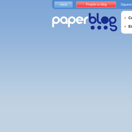
Inicio
Propón tu blog
Sígueno
Cu
E