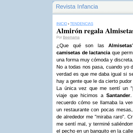
Revista Infancia
INICIO
›
TENDENCIAS
Almirón regala Almiseta
Por
Beemama
¿Que qué son las
Almisetas
camisetas de lactancia
que permi
una forma muy cómoda y discreta
No a todas nos pasa, cuando yo da
verdad es que me daba igual si s
hay a gente que le da cierto pudor
La única vez que me sentí un "
viaje que hicimos a
Santander
.
recuerdo cómo se llamaba la ve
un restaurante con pocas mesas, 
de alrededor me "miraba raro". Cr
me sentí mal, y terminé saliéndom
el pecho en un banquito en la calle