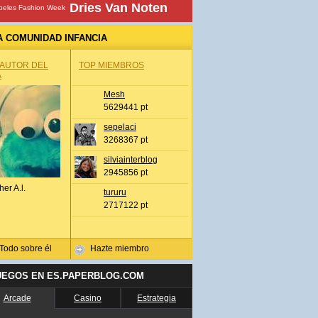
Dries Van Noten
beles Fashion Week
A COMUNIDAD INFANCIA
 AUTOR DEL
TOP MIEMBROS
A
Mesh
5629441 pt
sepelaci
3268367 pt
silviainterblog
2945856 pt
her A.l.
tururu
2717122 pt
Todo sobre él
Hazte miembro
UEGOS EN ES.PAPERBLOG.COM
Arcade
Casino
Estrategia