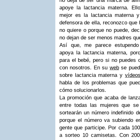
no deja de ser una marca de alime
apoye la lactancia materna. El
mejor es la lactancia materna 
defensora de ella, reconozco que 
no quiere o porque no puede, dec
no dejan de ser menos madres qu
Así que, me parece estupendo 
apoya la lactancia materna, po
para el bebé, pero si no puedes 
con nosotros. En su
web
se puede
sobre lactancia materna y
vídeo
habla de los problemas que puede
cómo solucionarlos.
La promoción que acaba de lanz
entre todas las mujeres que s
sortearán un número indefinido de
porque el número va subiendo en
gente que participe. Por cada 10
a sorteo 10 camisetas. Con 200