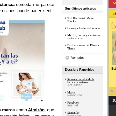
Ci
ctancia
cómoda me parece
Sus últimos artículos
res nos puede hacer sentir
L
Test Beemamá: Mega
Blocks
EL
DÍ
La mejor hucha del mundo
Mr. Bu, bodys y camisetas
serigrafiadas
Disfraz casero del Planeta
Tierra
Ver todos
Est
Dossiers Paperblog
Semana mundial de la
lactancia materna
Actualidad
Marca
Periódicos
J
Facebook
Internet
a
marca
como
Almirón
, que
Santander
Empresas