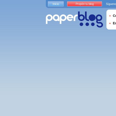
Inicio
Propón tu blog
Sígueno
Cu
E