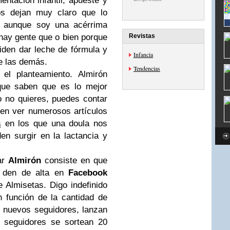
ntación infantil, apueste y
los dejan muy claro que lo
y aunque soy una acérrima
hay gente que o bien porque
Revistas
iden dar leche de fórmula y
Infancia
e las demás.
Tendencias
el planteamiento. Almirón
rque saben que es lo mejor
o no quieres, puedes contar
n ver numerosos artículos
s
en los que una doula nos
n surgir en la lactancia y
ar
Almirón
consiste en que
e den de alta en
Facebook
 Almisetas. Digo indefinido
 función de la cantidad de
0 nuevos seguidores, lanzan
 seguidores se sortean 20