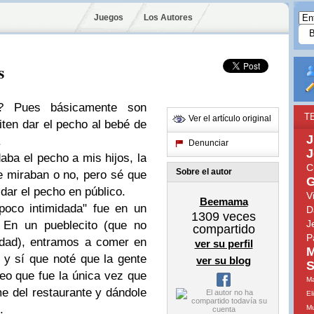
Juegos
Los Autores
s
? Pues básicamente son
T
Ver el artículo original
ten dar el pecho al bebé de
J
.
Denunciar
J
ba el pecho a mis hijos, la
C
Sobre el autor
e miraban o no, pero sé que
G
 dar el pecho en público.
V
Beemama
poco intimidada" fue en un
D
1309
veces
J
 En un pueblecito (que no
compartido
P
rdad), entramos a comer en
ver su perfil
M
y sí que noté que la gente
ver su blog
S
eo que fue la única vez que
Ma
e del restaurante y dándole
El
.
Mu