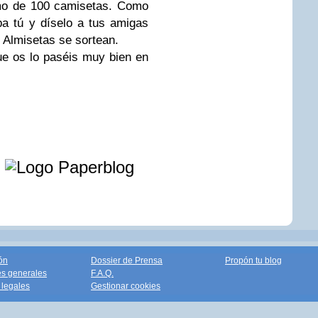
imo de 100 camisetas. Como
ipa tú y díselo a tus amigas
Almisetas se sortean.
ue os lo paséis muy bien en
e
ón
Dossier de Prensa
Propón tu blog
s generales
F.A.Q.
legales
Gestionar cookies