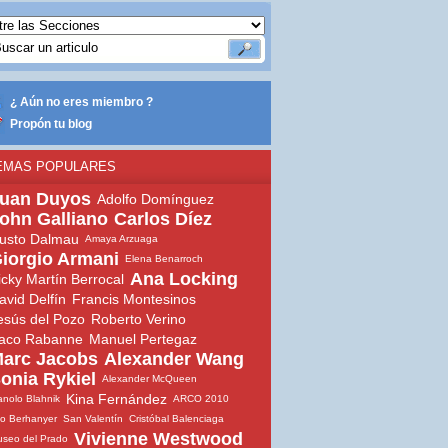
¿ Aún no eres miembro ?
Propón tu blog
EMAS POPULARES
uan Duyos
Adolfo Domínguez
ohn Galliano
Carlos Díez
usto Dalmau
Amaya Arzuaga
iorgio Armani
Elena Benarroch
Ana Locking
icky Martín Berrocal
avid Delfín
Francis Montesinos
esús del Pozo
Roberto Verino
aco Rabanne
Manuel Pertegaz
arc Jacobs
Alexander Wang
onia Rykiel
Alexander McQueen
Kina Fernández
nolo Blahnik
ARCO 2010
io Berhanyer
San Valentín
Cristóbal Balenciaga
Vivienne Westwood
seo del Prado