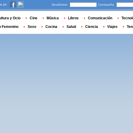
s en
Seudónimo
Contraseña
ltura y Ocio
Cine
Música
Libros
Comunicación
Tecnol
n Femenino
Sexo
Cocina
Salud
Ciencia
Viajes
Ten