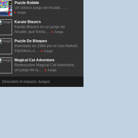
Puzzle Bobble
Un clásico juego de Arcade. ......
Juega
Karate Blazers
Karate Blazers es un juego de
Arcade, que forma......
Juega
Puzzle De Bloques
Inventado en 1984 por el ruso Alekséi
Pázhitnov, e......
Juega
Magical Cat Adventure
Redescubre Magical Cat Adventure,
un juego de la......
Juega
Descubrir el espacio Juegos