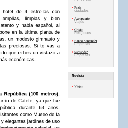
Praia
ciudades
 hotel de 4 estrellas con
, amplias, limpias y bien
Aeropuerto
Viajes
atento y habla español, al
Cristo
pone en la última planta de
Religiosos
as, un modesto gimnasio y
Banco Santander
Empresas
tas preciosas. Si te vas a
Santander
ndo que eches un vistazo a
Empresas
 más económicas.
Revista
Viajes
a República (100 metros).
barrio de Catete, ya que fue
pública durante 63 años.
visitantes como Museo de la
y elegantes jardines de uso