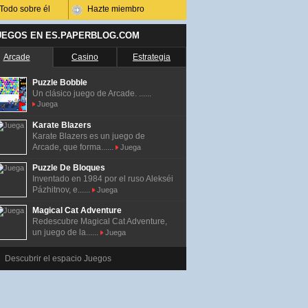
Todo sobre él
Hazte miembro
UEGOS EN ES.PAPERBLOG.COM
Arcade
Casino
Estrategia
Puzzle Bobble
Un clásico juego de Arcade. ......
Juega
Karate Blazers
Karate Blazers es un juego de
Arcade, que forma......
Juega
Puzzle De Bloques
Inventado en 1984 por el ruso Alekséi
Pázhitnov, e......
Juega
Magical Cat Adventure
Redescubre Magical Cat Adventure,
un juego de la......
Juega
Descubrir el espacio Juegos