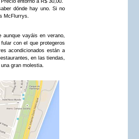
. Precio entorno a R$ 30,00.
aber dónde hay uno. Si no
s McFlurrys.
e aunque vayáis en verano,
 fular con el que protegeros
res acondicionados están a
restaurantes, en las tiendas,
 una gran molestia.