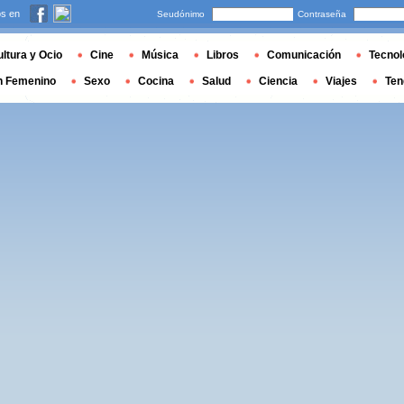
s en
Seudónimo
Contraseña
ltura y Ocio
Cine
Música
Libros
Comunicación
Tecnol
n Femenino
Sexo
Cocina
Salud
Ciencia
Viajes
Ten