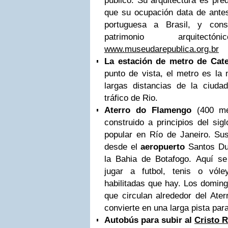
público. Su arquitectura es pre
que su ocupación data de antes 
portuguesa a Brasil, y con
patrimonio arquitec
www.museudarepublica.org.br
La estación de metro de Cate
punto de vista, el metro es la 
largas distancias de la ciudad
tráfico de Rio.
Aterro do Flamengo
(400 me
construido a principios del sig
popular en Río de Janeiro. Su
desde el
aeropuerto
Santos Du
la Bahia de Botafogo. Aquí se 
jugar a futbol, tenis o vól
habilitadas que hay. Los doming
que circulan alrededor del Ater
convierte en una larga pista para
Autobús para subir a
l
Cristo
R