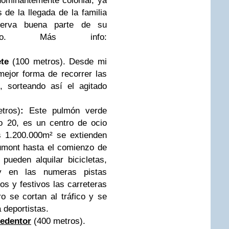
dominantemente colonial, ya
de la llegada de la familia
serva buena parte de su
tónico. Más info:
te
(100 metros). Desde mi
mejor forma de recorrer las
, sorteando así el agitado
tros)
:
Este pulmón verde
lo 20, es un centro de ocio
s 1.200.000m² se extienden
mont hasta el comienzo de
pueden alquilar bicicletas,
ey en las numeras pistas
os y festivos las carreteras
ro se cortan al tráfico y se
 deportistas.
edentor
(400 metros).