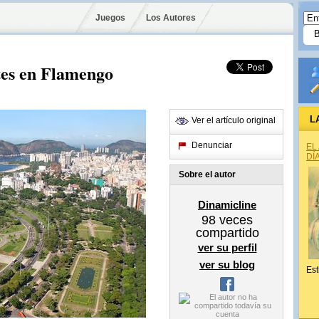
Juegos
Los Autores
tes en Flamengo
L
Ver el artículo original
Denunciar
EL
DÍ
Sobre el autor
Dinamicline
98
veces
compartido
ver su perfil
ver su blog
Est