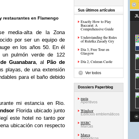
Sus últimos artículos
J
 y restaurantes en Flamengo
Exactly How to Play
Baccarat: A
Comprehensive Guide
se media-alta de la Zona
Understanding the Rules
cido por ser un equipo de
of Ruletka Zasady Gry
 auge en los años 50. En él
Dia 3, Free Tour en
Glasgow
, un pulmón verde de 122
Día 2, Culzean Castle
 de Guanabara
, al
Pão de
us playas, de una extensión
Ver todos
ndables para el baño debido
Dossiers Paperblog
pasta
Aperitivos
urante mi estancia en Rio.
ndsor
Florida ubicado junto
Windsor
Edificios emblemáticos
egí este hotel no tanto por
HSBC
buena ubicación con respecto
Marcas
Marca
Periódicos