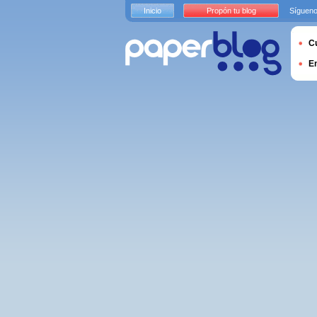
Inicio
Propón tu blog
Sígueno
Cu
E