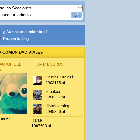
¿ Aún no eres miembro ?
Propón tu blog
A COMUNIDAD VIAJES
 AUTOR DEL
TOP MIEMBROS
A
Cristina Sanjosé
3902175 pt
sepelaci
3268367 pt
silviainterblog
2945856 pt
her A.l.
Rafael
1987503 pt