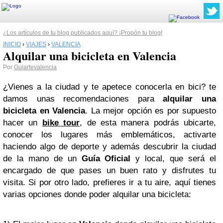
¿Los artículos de tu blog publicados aquí? ¡Propón tu blog!
INICIO
›
VIAJES
›
VALENCIA
Alquilar una bicicleta en Valencia
Por
Guiartevalencia
¿Vienes a la ciudad y te apetece conocerla en bici? te
damos unas recomendaciones para
alquilar una
bicicleta en Valencia
. La mejor opción es por supuesto
hacer un
bike tour
, de esta manera podrás ubicarte,
conocer los lugares más emblemáticos, activarte
haciendo algo de deporte y además descubrir la ciudad
de la mano de un
Guía Oficial
y local, que será el
encargado de que pases un buen rato y disfrutes tu
visita. Si por otro lado, prefieres ir a tu aire, aquí tienes
varias opciones donde poder alquilar una bicicleta: