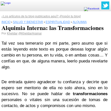
¿Los artículos de tu blog publicados aquí? ¡Propón tu blog!
INICIO
›
SALUD Y BIENESTAR
›
ESPIRITUALIDAD
›
ALQUIMIA
Alquimia Interna: las Transformaciones
Por
Kheldar
@KheldarArainai
Tal vez sea temerario por mi parte, pero asumo que si
estás leyendo este texto es porque deseas lograr algún
cambio en tu persona, en tu vida, o en ambas cosas… Y
confías en que, de alguna manera, leerlo pueda revelarte
algo.
De entrada quiero agradecer tu confianza y decirte que
espero ser meritorio de ella no solo ahora, sino en lo
sucesivo. No se puede hablar de
transformaciones
personales o vitales sin una sucesión de tomas de
contacto, de actos y compromisos con uno mismo.