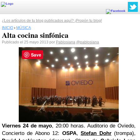
¿Los artículos de tu blog publicados aquí? ¡Propón tu blog!
INICIO
›
MÚSICA
Alta cocina sinfónica
Publicado el 25 mayo 2013 por
Pablosiana
@pablosiana
Save
Viernes 24 de mayo
, 20:00 horas
. Auditorio de Oviedo,
Concierto de Abono 12:
OSPA
,
Stefan Dohr
(trompa),