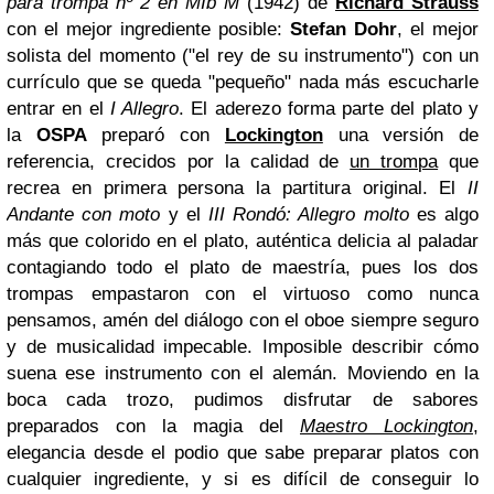
para trompa nº 2 en MIb M
(1942) de
Richard Strauss
con el mejor ingrediente posible:
Stefan Dohr
, el mejor
solista del momento ("el rey de su instrumento") con un
currículo que se queda "pequeño" nada más escucharle
entrar en el
I Allegro
. El aderezo forma parte del plato y
la
OSPA
preparó con
Lockington
una versión de
referencia, crecidos por la calidad de
un trompa
que
recrea en primera persona la partitura original. El
II
Andante con moto
y el
III Rondó: Allegro molto
es algo
más que colorido en el plato, auténtica delicia al paladar
contagiando todo el plato de maestría, pues los dos
trompas empastaron con el virtuoso como nunca
pensamos, amén del diálogo con el oboe siempre seguro
y de musicalidad impecable. Imposible describir cómo
suena ese instrumento con el alemán. Moviendo en la
boca cada trozo, pudimos disfrutar de sabores
preparados con la magia del
Maestro Lockington
,
elegancia desde el podio que sabe preparar platos con
cualquier ingrediente, y si es difícil de conseguir lo