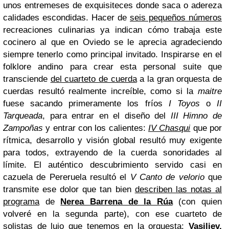
unos entremeses de exquisiteces donde saca o adereza
calidades escondidas. Hacer de
seis pequeños números
recreaciones culinarias ya indican cómo trabaja este
cocinero al que en Oviedo se le aprecia agradeciendo
siempre tenerlo como principal invitado. Inspirarse en el
folklore andino para crear esta personal suite que
transciende
del cuarteto de cuerda
a la gran orquesta de
cuerdas resultó realmente increíble, como si la
maitre
fuese sacando primeramente los fríos
I Toyos
o
II
Tarqueada
, para entrar en el diseño del
III Himno de
Zampoñas
y entrar con los calientes:
IV Chasqui
que por
rítmica, desarrollo y visión global resultó muy exigente
para todos, extrayendo de la cuerda sonoridades al
límite. El auténtico descubrimiento servido casi en
cazuela de Pereruela resultó el
V Canto de velorio
que
transmite ese dolor que tan bien
describen las notas al
programa
de
Nerea Barrena de la Rúa
(con quien
volveré en la segunda parte), con ese cuarteto de
solistas de lujo que tenemos en la orquesta:
Vasiliev,