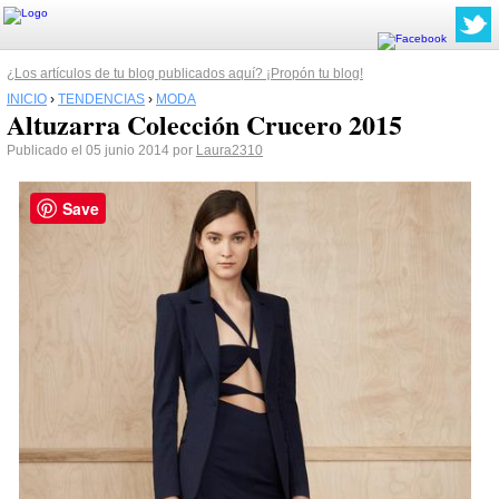
¿Los artículos de tu blog publicados aquí? ¡Propón tu blog!
INICIO
›
TENDENCIAS
›
MODA
Altuzarra Colección Crucero 2015
Publicado el 05 junio 2014 por
Laura2310
Save