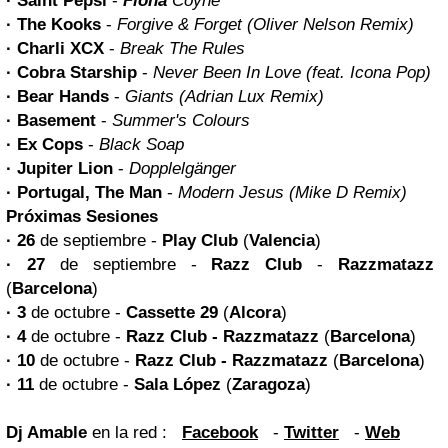
· Saint Pepsi
-
Fiona
Coyne
· The Kooks
-
Forgive & Forget (Oliver Nelson Remix)
· Charli XCX
-
Break The Rules
· Cobra Starship
-
Never Been In Love (feat. Icona Pop)
· Bear Hands
-
Giants (Adrian Lux Remix)
· Basement
-
Summer's Colours
· Ex Cops
-
Black Soap
· Jupiter Lion
-
Dopplelgänger
· Portugal, The Man
-
Modern Jesus (Mike D Remix)
Próximas Sesiones
· 26
de septiembre -
Play Club
(
Valencia
)
· 27
de septiembre -
Razz Club
-
Razzmatazz
(
Barcelona
)
· 3
de octubre -
Cassette 29
(
Alcora
)
· 4
de octubre -
Razz Club - Razzmatazz
(
Barcelona
)
· 10
de octubre -
Razz Club - Razzmatazz
(
Barcelona
)
· 11
de octubre -
Sala López
(
Zaragoza
)
Dj Amable
en la red :
Facebook
-
Twitter
-
Web