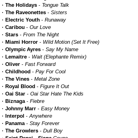
· The Holidays
-
Tongue Talk
· The Raveonettes
-
Sisters
· Electric Youth
-
Runaway
· Caribou
-
Our Love
· Stars
-
From The Night
·
Miami
Horror
-
Wild Motion (Set It Free)
· Olympic Ayres
-
Say My Name
· Lemaitre
-
Wait (Elephante Remix)
· Oliver
-
Fast Forward
· Childhood
-
Pay For Cool
· The Vines
-
Metal Zone
· Royal Blood
-
Figure It Out
· Oai Star
-
Oai Star Hate The Kids
· Biznaga
-
Fiebre
· Johnny Marr
-
Easy Money
· Interpol
-
Anywhere
· Panama
-
Stay Forever
· The Growlers
-
Dull Boy