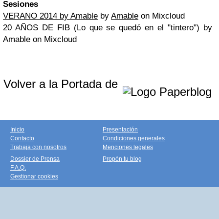
Sesiones
VERANO 2014 by Amable
by
Amable
on Mixcloud
20 AÑOS DE FIB (Lo que se quedó en el "tintero") by
Amable on Mixcloud
Volver a la Portada de
Inicio
Presentación
Contacto
Condiciones generales
Trabaja con nosotros
Menciones legales
Dossier de Prensa
Propón tu blog
F.A.Q.
Gestionar cookies