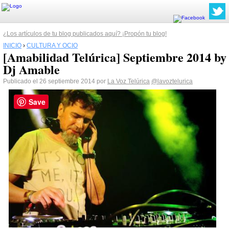
¿Los artículos de tu blog publicados aquí? ¡Propón tu blog!
INICIO
›
CULTURA Y OCIO
[Amabilidad Telúrica] Septiembre 2014 by
Dj Amable
Publicado el 26 septiembre 2014 por
La Voz Telúrica
@lavoztelurica
Save