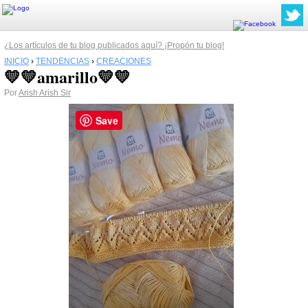
¿Los artículos de tu blog publicados aquí? ¡Propón tu blog!
INICIO
›
TENDENCIAS
›
CREACIONES
💛💛amarillo💛💛
Por
Arish Arish Sir
Save