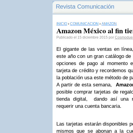
Revista Comunicación
INICIO
›
COMUNICACIÓN
›
AMAZON
Amazon México al fin tie
Publicado el 15 diciembre 2015 por
Cosmodue
El gigante de las ventas en lín
este año con un gran catálogo de
opciones de pago al momento e
tarjeta de crédito y recordemos q
la población usa este método de p
A partir de esta semana,
Amazo
posible comprar tarjetas de regalo
tienda digital, dando así una
requerir una cuenta bancaria.
Las tarjetas estarán disponibles 
mismos que se abonan a la cue