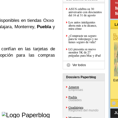
Ma
M
ASUS celebra su 30
aniversario con descuentos
M
del 16 al 31 de agosto
 disponibles en tiendas Oxxo
Los autos inteligentes
L
ahora más a tu alcance,
lajara, Monterrey,
Puebla
y
mira cómo
EL
¿Compraste un seguro
para tu videojuego y no
DÍ
tienes seguro de vida?
confían en las tarjetas de
LG presenta su nuevo
monitor 5K de 27
 opción para las compras
pulgadas para Mac y iPad
Ver todos
Dossiers Paperblog
Est
Amazon
Empresas
Puebla
ciudades
Guadalajara
e
Regiones del mundo
J
Monterrey