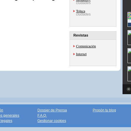
ciudades
Toluca
ciudades
Revistas
Comunicación
Internet
ón
Dossier de Prensa
Propón tu blog
s generales
F.A.Q.
legales
Gestionar cookies