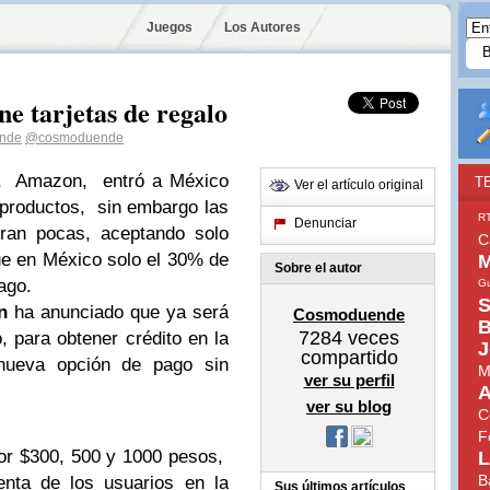
Juegos
Los Autores
ne tarjetas de regalo
nde
@cosmoduende
ea, Amazon, entró a México
T
Ver el artículo original
 productos, sin embargo las
R
Denunciar
ran pocas, aceptando solo
C
ue en México solo el 30% de
M
Sobre el autor
ago.
Gu
S
n
ha anunciado que ya será
Cosmoduende
B
7284
veces
, para obtener crédito en la
J
compartido
 nueva opción de pago sin
M
ver su perfil
A
ver su blog
C
F
por $300, 500 y 1000 pesos,
L
B
nta de los usuarios en la
Sus últimos artículos