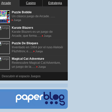
Arcade
Casino
Estrategia
Puzzle Bobble
Un clásico juego de Arcade. ......
Juega
Karate Blazers
Karate Blazers es un juego de
Arcade, que forma......
Juega
Puzzle De Bloques
Inventado en 1984 por el ruso Alekséi
Pázhitnov, e......
Juega
Magical Cat Adventure
Redescubre Magical Cat Adventure,
un juego de la......
Juega
Descubrir el espacio Juegos