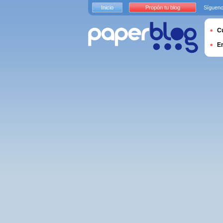
Inicio
Propón tu blog
Sígueno
Cu
E