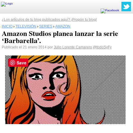
¿Los artículos de tu blog publicados aquí? ¡Propón tu blog!
INICIO
›
TELEVISIÓN
›
SERIES
›
AMAZON
Amazon Studios planea lanzar la serie
‘Barbarella’.
Publicado el 21 enero 2014 por
Julio Lorente Camarero
@todoSyFy
Save