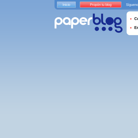
Inicio
Propón tu blog
Sígueno
Cu
E