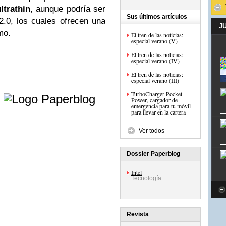
ltrathin
, aunque podría ser
Sus últimos artículos
.0, los cuales ofrecen una
J
mo.
El tren de las noticias:
especial verano (V)
El tren de las noticias:
especial verano (IV)
El tren de las noticias:
especial verano (III)
e
TurboCharger Pocket
Power, cargador de
emergencia para tu móvil
para llevar en la cartera
Ver todos
Dossier Paperblog
Intel
Tecnología
Revista