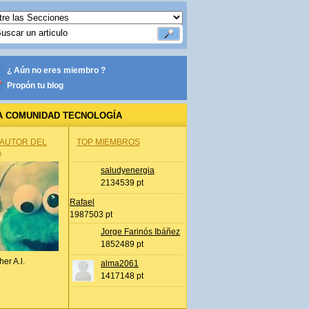
¿ Aún no eres miembro ?
Propón tu blog
A COMUNIDAD TECNOLOGÍA
 AUTOR DEL
TOP MIEMBROS
A
saludyenergia
2134539 pt
Rafael
1987503 pt
Jorge Farinós Ibáñez
1852489 pt
her A.l.
alma2061
1417148 pt