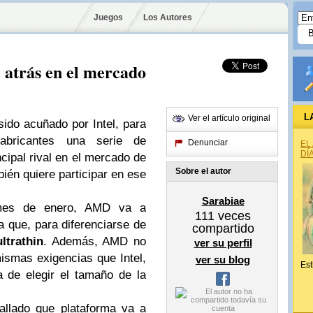
Juegos
Los Autores
atrás en el mercado
L
Ver el artículo original
sido acuñado por Intel, para
abricantes una serie de
Denunciar
EL
DÍ
ncipal rival en el mercado de
Sobre el autor
én quiere participar en ese
Sarabiae
 mes de enero, AMD va a
111
veces
a que, para diferenciarse de
compartido
ultrathin
. Además, AMD no
ver su perfil
mismas exigencias que Intel,
ver su blog
Est
a de elegir el tamaño de la
llado que plataforma va a