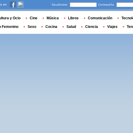
s en
Seudónimo
Contraseña
ltura y Ocio
Cine
Música
Libros
Comunicación
Tecnol
n Femenino
Sexo
Cocina
Salud
Ciencia
Viajes
Ten