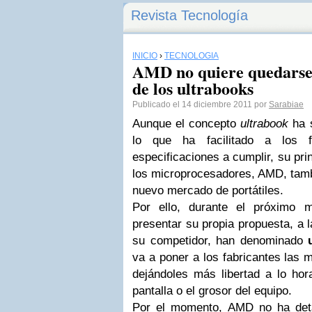
Revista Tecnología
INICIO
›
TECNOLOGÍA
AMD no quiere quedarse 
de los ultrabooks
Publicado el 14 diciembre 2011 por
Sarabiae
Aunque el concepto
ultrabook
ha 
lo que ha facilitado a los f
especificaciones a cumplir, su pri
los microprocesadores, AMD, tambi
nuevo mercado de portátiles.
Por ello, durante el próximo
presentar su propia propuesta, a l
su competidor, han denominado
va a poner a los fabricantes las 
dejándoles más libertad a lo hor
pantalla o el grosor del equipo.
Por el momento, AMD no ha deta