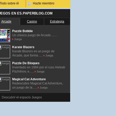
Todo sobre él
Hazte miembro
UEGOS EN ES.PAPERBLOG.COM
Arcade
Casino
Estrategia
Puzzle Bobble
Un clásico juego de Arcade. ......
Juega
Karate Blazers
Karate Blazers es un juego de
Arcade, que forma......
Juega
Puzzle De Bloques
Inventado en 1984 por el ruso Alekséi
Pázhitnov, e......
Juega
Magical Cat Adventure
Redescubre Magical Cat Adventure,
un juego de la......
Juega
Descubrir el espacio Juegos