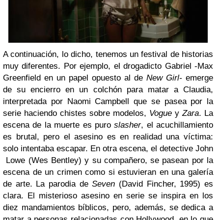
A continuación, lo dicho, tenemos un festival de historias
muy diferentes. Por ejemplo, el drogadicto Gabriel -Max
Greenfield en un papel opuesto al de
New Girl-
emerge
de su encierro en un colchón para matar a Claudia,
interpretada por Naomi Campbell que se pasea por la
serie haciendo chistes sobre modelos,
Vogue
y
Zara
. La
escena de la muerte es puro
slasher
, el acuchillamiento
es brutal, pero el asesino es en realidad una víctima:
solo intentaba escapar. En otra escena, el detective John
Lowe (Wes Bentley) y su compañero, se pasean por la
escena de un crimen como si estuvieran en una galería
de arte. La parodia de
Seven
(David Fincher, 1995) es
clara. El misterioso asesino en serie se inspira en los
diez mandamientos bíblicos, pero, además, se dedica a
matar a personas relacionadas con Hollywood, en lo que