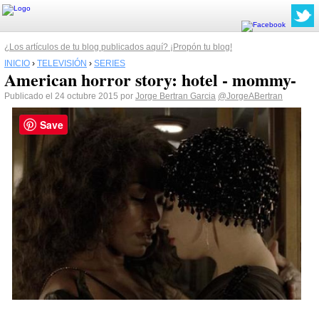
¿Los artículos de tu blog publicados aquí? ¡Propón tu blog!
INICIO
›
TELEVISIÓN
›
SERIES
American horror story: hotel - mommy-
Publicado el 24 octubre 2015 por
Jorge Bertran Garcia
@JorgeABertran
Save