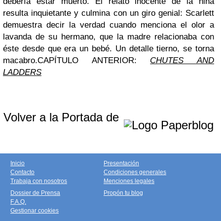
debería estar muerto. El relato inocente de la niña
resulta inquietante y culmina con un giro genial: Scarlett
demuestra decir la verdad cuando menciona el olor a
lavanda de su hermano, que la madre relacionaba con
éste desde que era un bebé. Un detalle tierno, se torna
macabro.
CAPÍTULO ANTERIOR:
CHUTES AND
LADDERS
Volver a la Portada de
Inicio
Presentación
Contacto
Condiciones generales
Trabaja con nosotros
Menciones legales
Dossier de Prensa
Propón tu blog
F.A.Q.
Gestionar cookies