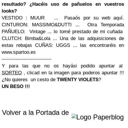
resultado?
¿Hacéis uso de pañuelos en vuestros
looks?
VESTIDO : MUUR
... Pasaós por su web aquí.
CINTURON: MASSIMO&DUTTI
... Otra Temporada
PAÑUELO: Vintage
... lo tomé prestado de mi cuñada
CLUTCH: Bimba&Lola
... Una de las adquisiciones de
estas rebajas
CUÑAS: UGGS ...
las encontraréis en
www.spartoo.es
-----------------------------
Y para las que no os hayási podido apuntar al
SORTEO
, clicad en la imagen para poderos apuntar !!!
¿No quieres un cesto de
TWENTY VIOLETS
?
UN BESO !!!
Volver a la Portada de