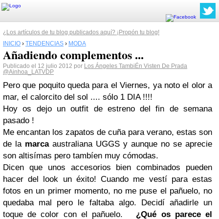
¿Los artículos de tu blog publicados aquí? ¡Propón tu blog!
INICIO
›
TENDENCIAS
›
MODA
Añadiendo complementos ...
Publicado el 12 julio 2012 por
Los Ángeles TambiÉn Visten De Prada
@Ainhoa_LATVDP
Pero que poquito queda para el Viernes, ya noto el olor a
mar, el calorcito del sol .... sólo 1 DIA !!!!
Hoy os dejo un outfit de estreno del fin de semana
pasado !
Me encantan los zapatos de cuña para verano, estas son
de la
marca
australiana UGGS y aunque no se aprecie
son altisímas pero tambíen muy cómodas.
Dicen que unos accesorios bien combinados pueden
hacer del look un éxito!
Cuando me vestí para estas
fotos en un primer momento, no me puse el pañuelo, no
quedaba mal pero le faltaba algo. Decidí añadirle un
toque de color con el pañuelo.
¿Qué os parece el