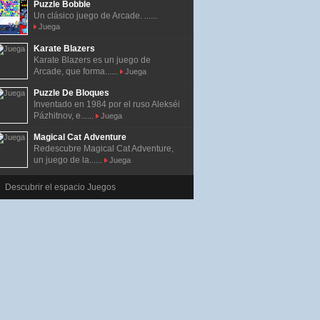
Puzzle Bobble
Un clásico juego de Arcade. ......
Juega
Karate Blazers
Karate Blazers es un juego de
Arcade, que forma......
Juega
Puzzle De Bloques
Inventado en 1984 por el ruso Alekséi
Pázhitnov, e......
Juega
Magical Cat Adventure
Redescubre Magical Cat Adventure,
un juego de la......
Juega
Descubrir el espacio Juegos