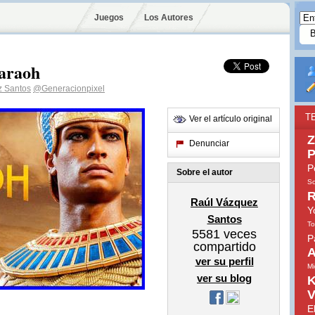
Juegos
Los Autores
haraoh
z Santos
@Generacionpixel
T
Ver el artículo original
Z
Denunciar
P
P
Sobre el autor
So
R
Raúl Vázquez
Y
Santos
To
5581
veces
P
compartido
A
ver su perfil
Mi
ver su blog
K
V
E