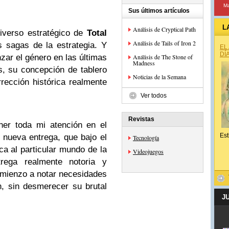
Ma
Sus últimos artículos
L
Análisis de Cryptical Path
niverso estratégico de
Total
Análisis de Tails of Iron 2
 sagas de la estrategia. Y
EL
DÍ
ar el género en las últimas
Análisis de The Stone of
Madness
s, su concepción de tablero
Noticias de la Semana
rección histórica realmente
Ver todos
Revistas
ner toda mi atención en el
Est
a nueva entrega, que bajo el
Tecnología
ca al particular mundo de la
Videojuegos
rega realmente notoria y
omienzo a notar necesidades
, sin desmerecer su brutal
J