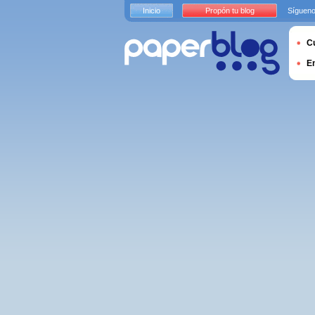
Inicio
Propón tu blog
Sígueno
Cu
E