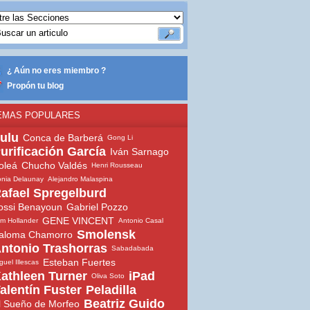
¿ Aún no eres miembro ?
Propón tu blog
EMAS POPULARES
ulu
Conca de Barberá
Gong Li
urificación García
Iván Sarnago
oleá
Chucho Valdés
Henri Rousseau
nia Delaunay
Alejandro Malaspina
afael Spregelburd
ossi Benayoun
Gabriel Pozzo
GENE VINCENT
m Hollander
Antonio Casal
Smolensk
aloma Chamorro
ntonio Trashorras
Sabadabada
Esteban Fuertes
guel Illescas
athleen Turner
iPad
Oliva Soto
alentín Fuster
Peladilla
Beatriz Guido
l Sueño de Morfeo