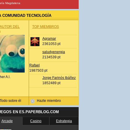
ría Magdalena
A COMUNIDAD TECNOLOGÍA
 AUTOR DEL
TOP MIEMBROS
A
Agramar
2361053 pt
saludyenergia
2134539 pt
Rafael
1987503 pt
her A.l.
Jorge Farinós Ibáñez
1852489 pt
Todo sobre él
Hazte miembro
UEGOS EN ES.PAPERBLOG.COM
Arcade
Casino
Estrategia