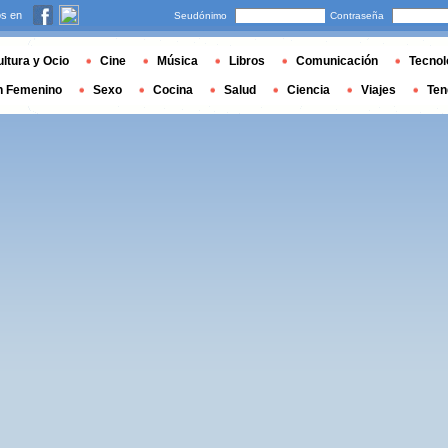
s en
Seudónimo
Contraseña
ltura y Ocio
Cine
Música
Libros
Comunicación
Tecnol
n Femenino
Sexo
Cocina
Salud
Ciencia
Viajes
Ten