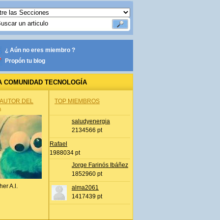
¿ Aún no eres miembro ?
Propón tu blog
A COMUNIDAD TECNOLOGÍA
 AUTOR DEL
TOP MIEMBROS
A
saludyenergia
2134566 pt
Rafael
1988034 pt
Jorge Farinós Ibáñez
1852960 pt
her A.l.
alma2061
1417439 pt