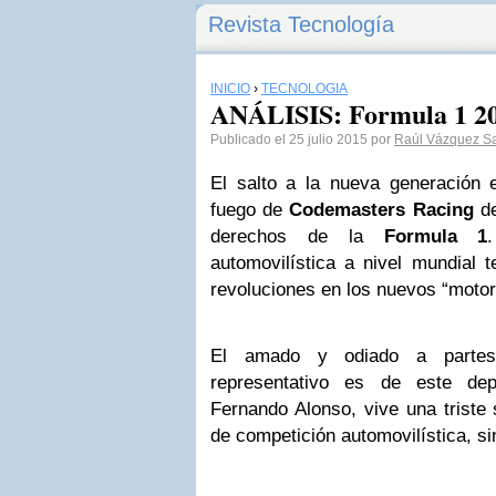
Revista Tecnología
INICIO
›
TECNOLOGÍA
ANÁLISIS: Formula 1 2
Publicado el 25 julio 2015 por
Raúl Vázquez S
El salto a la nueva generación 
fuego de
Codemasters Racing
de
derechos de la
Formula 1
automovilística a nivel mundial t
revoluciones en los nuevos “motor
El amado y odiado a parte
representativo es de este dep
Fernando Alonso, vive una triste s
de competición automovilística, sin