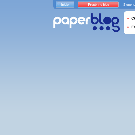
Inicio
Propón tu blog
Sígueno
Cu
E