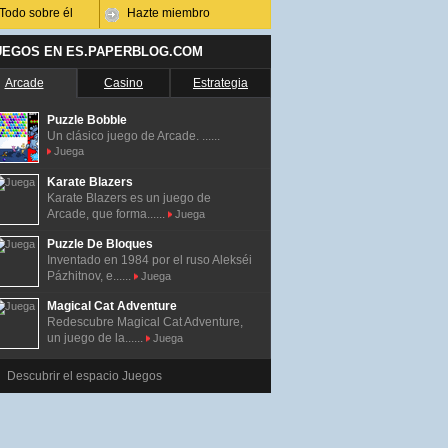
Todo sobre él
Hazte miembro
UEGOS EN ES.PAPERBLOG.COM
Arcade
Casino
Estrategia
Puzzle Bobble
Un clásico juego de Arcade. ......
Juega
Karate Blazers
Karate Blazers es un juego de
Arcade, que forma......
Juega
Puzzle De Bloques
Inventado en 1984 por el ruso Alekséi
Pázhitnov, e......
Juega
Magical Cat Adventure
Redescubre Magical Cat Adventure,
un juego de la......
Juega
Descubrir el espacio Juegos