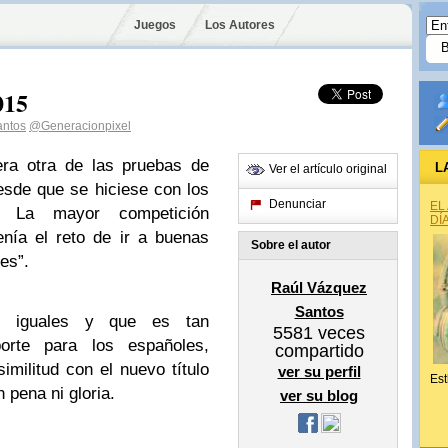
Juegos
Los Autores
015
antos
@Generacionpixel
era otra de las pruebas de
L
Ver el artículo original
sde que se hiciese con los
Denunciar
EL
. La mayor competición
DÍ
enía el reto de ir a buenas
Sobre el autor
es”.
Raúl Vázquez
Santos
s iguales y que es tan
5581
veces
orte para los españoles,
compartido
imilitud con el nuevo título
ver su perfil
Est
 pena ni gloria.
ver su blog