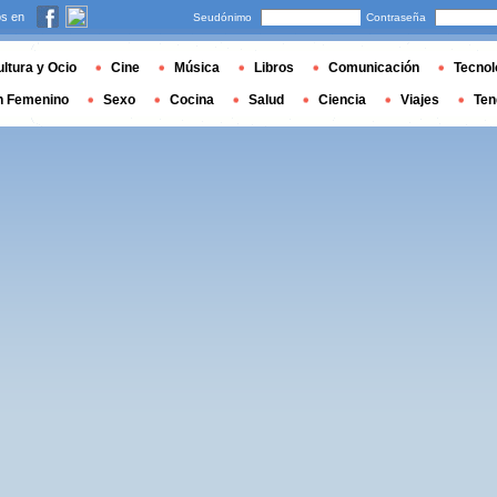
s en
Seudónimo
Contraseña
ltura y Ocio
Cine
Música
Libros
Comunicación
Tecnol
n Femenino
Sexo
Cocina
Salud
Ciencia
Viajes
Ten