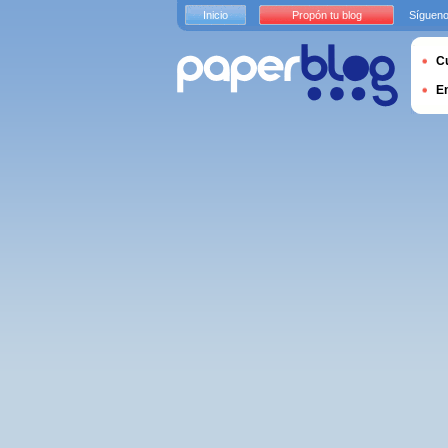
Inicio
Propón tu blog
Sígueno
Cu
E