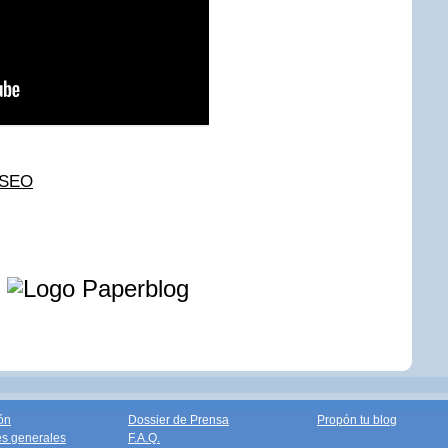
 SEO
e
ón
Dossier de Prensa
Propón tu blog
s generales
F.A.Q.