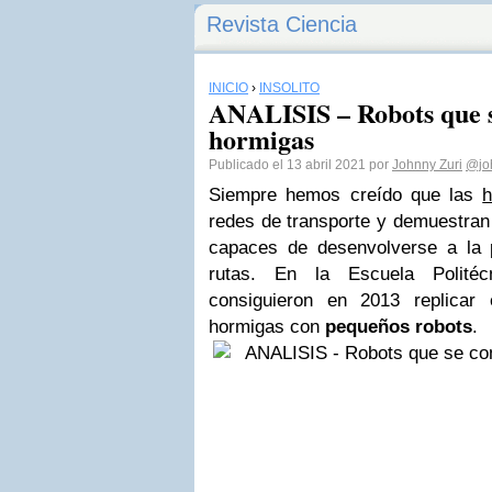
Revista Ciencia
INICIO
›
INSÓLITO
ANALISIS – Robots que 
hormigas
Publicado el 13 abril 2021 por
Johnny Zuri
@jo
Siempre hemos creído que las
h
redes de transporte y demuestran 
capaces de desenvolverse a la p
rutas. En la Escuela Polité
consiguieron en 2013 replicar
hormigas con
pequeños robots
.