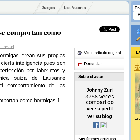
Juegos
Los Autores
se comportan como
hnnyzuri
L
Ver el artículo original
ormigas
crean sus propias
cierta inteligencia pues son
Denunciar
EL
DÍ
erfección por laberintos y
Sobre el autor
cnica suiza de Lausanne
 el comportamiento de las
Johnny Zuri
3768
veces
compartido
ver su perfil
ver su blog
Est
Sus últimos artículos