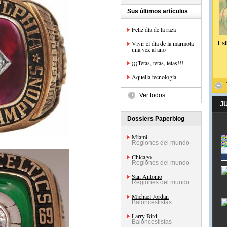
Sus últimos artículos
Feliz día de la raza
Vivir el día de la marmota
Est
una vez al año
¡¡¡Tetas, tetas, tetas!!!
Aquella tecnología
Ver todos
J
Dossiers Paperblog
Miami
Regiones del mundo
Chicago
Regiones del mundo
San Antonio
Regiones del mundo
Michael Jordan
Baloncestistas
Larry Bird
Baloncestistas