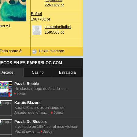
2263169 pt
Rafael
1987701 pt
her A.l.
comentaelfutbol
1595505 pt
Todo sobre él
Hazte miembro
UEGOS EN ES.PAPERBLOG.COM
Arcade
Casino
Estrategia
Puzzle Bobble
Un clásico juego de Arcade. ......
Juega
Karate Blazers
Karate Blazers es un juego de
Arcade, que forma......
Juega
Puzzle De Bloques
Inventado en 1984 por el ruso Alekséi
Pázhitnov, e......
Juega