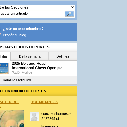
¿ Aún no eres miembro ?
Propón tu blog
OS MÁS LEÍDOS DEPORTES
l día
De la semana
Del mes
2026 Belt and Road
International Chess Open
por
Pasión Ajedrez
Todos los artículos
A COMUNIDAD DEPORTES
 AUTOR DEL
TOP MIEMBROS
A
cupcakeshermosos
2427265 pt
jmporense