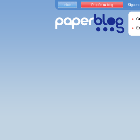
Inicio
Propón tu blog
Sígueno
Cu
E