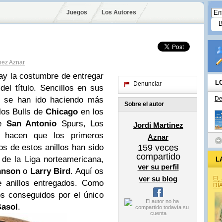
Juegos
Los Autores
inez Aznar
ay la costumbre de entregar
L
Denunciar
del título. Sencillos en sus
os se han ido haciendo más
De
Sobre el autor
los Bulls de
Chicago
en los
de
San Antonio
Spurs, Los
Jordi Martinez
hacen que los primeros
Aznar
os de estos anillos han sido
159
veces
compartido
 de la Liga norteamericana,
L
ver su perfil
nson
o
Larry Bird
. Aquí os
ver su blog
EL
e anillos entregados. Como
DÍ
os conseguidos por el único
asol
.