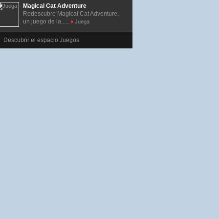
Magical Cat Adventure
Redescubre Magical Cat Adventure,
un juego de la......
Juega
Descubrir el espacio Juegos