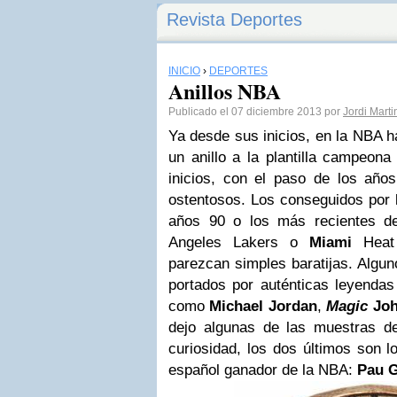
Revista Deportes
INICIO
›
DEPORTES
Anillos NBA
Publicado el 07 diciembre 2013 por
Jordi Mart
Ya desde sus inicios, en la NBA h
un anillo a la plantilla campeona 
inicios, con el paso de los añ
ostentosos. Los conseguidos por 
años 90 o los más recientes 
Angeles Lakers o
Miami
Heat 
parezcan simples baratijas. Algun
portados por auténticas leyendas
como
Michael Jordan
,
Magic
Joh
dejo algunas de las muestras d
curiosidad, los dos últimos son l
español ganador de la NBA:
Pau G