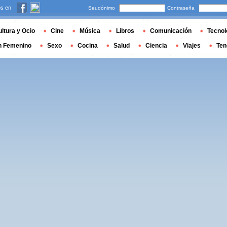
s en
Seudónimo
Contraseña
ltura y Ocio
Cine
Música
Libros
Comunicación
Tecnol
n Femenino
Sexo
Cocina
Salud
Ciencia
Viajes
Ten