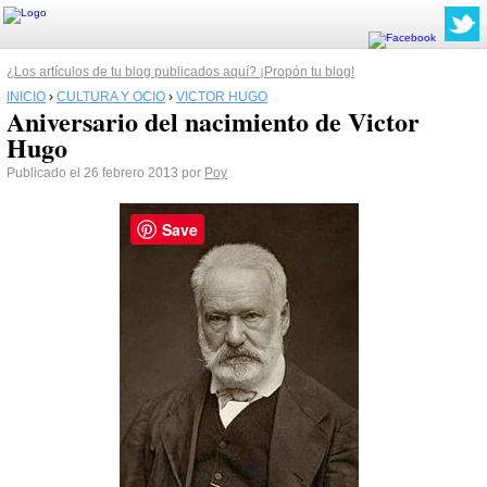
¿Los artículos de tu blog publicados aquí? ¡Propón tu blog!
INICIO
›
CULTURA Y OCIO
›
VICTOR HUGO
Aniversario del nacimiento de Victor
Hugo
Publicado el 26 febrero 2013 por
Poy
Save