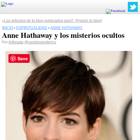
¿Los artículos de tu blog publicados aquí? ¡Propón tu blog!
INICIO
›
ESPIRITUALIDAD
›
ANNE HATHAWAY
Anne Hathaway y los misterios ocultos
Por
Arthisata
@caminoesoterico
Save